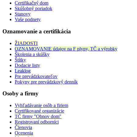
Certifikačný dom
Skúšobný poriadok
Stanovy
Vaše podnety
Oznamovanie a certifikácia
ŽIADOSTI
OZNAMOVANIE údajov na F plyny, TČ a výrobky
Školenia a skúšky
Štítky
Dodacie listy
Leaklog
Pre prevádzkovateľov
Pokyny pre prevádzkový denník
Osoby a firmy
Vyhľadávanie osôb a firiem
Certifikované organizácie
TČ firmy "Obnov dom"
Registrovaní odborníci
Členovia
Ocenenia