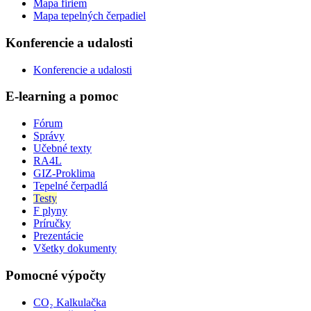
Mapa firiem
Mapa tepelných čerpadiel
Konferencie a udalosti
Konferencie a udalosti
E-learning a pomoc
Fórum
Správy
Učebné texty
RA4L
GIZ-Proklima
Tepelné čerpadlá
Testy
F plyny
Príručky
Prezentácie
Všetky dokumenty
Pomocné výpočty
CO₂ Kalkulačka