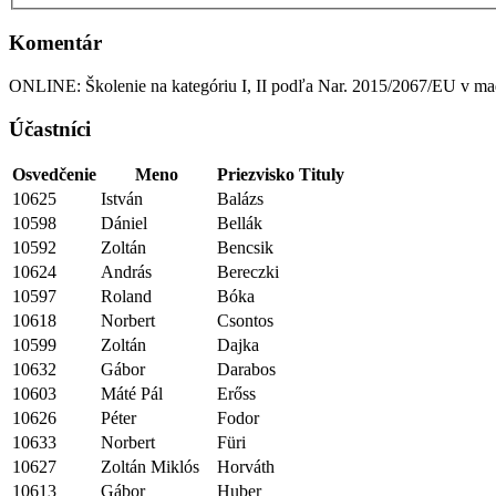
Komentár
ONLINE: Školenie na kategóriu I, II podľa Nar. 2015/2067/EU v m
Účastníci
Osvedčenie
Meno
Priezvisko
Tituly
10625
István
Balázs
10598
Dániel
Bellák
10592
Zoltán
Bencsik
10624
András
Bereczki
10597
Roland
Bóka
10618
Norbert
Csontos
10599
Zoltán
Dajka
10632
Gábor
Darabos
10603
Máté Pál
Erőss
10626
Péter
Fodor
10633
Norbert
Füri
10627
Zoltán Miklós
Horváth
10613
Gábor
Huber