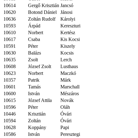
10614
Gergő Krisztián
Jancsó
10620
Botond Dániel
Jánosi
10636
Zoltán Rudolf
Károlyi
10593
Árpád
Kereszturi
10610
Norbert
Kertész
10617
Csaba
Kis Kocsi
10591
Péter
Kiszely
10630
Balázs
Kocsis
10635
Zsolt
Lerch
10608
József Zsolt
Lusthaus
10623
Norbert
Maczkó
10357
Patrik
Márk
10601
Tamás
Marschall
10600
István
Mészáros
10615
József Attila
Novák
10596
Péter
Oláh
10446
Krisztián
Óvári
10594
Zoltán
Óvári
10628
Koppány
Papi
10586
István
Peresztegi