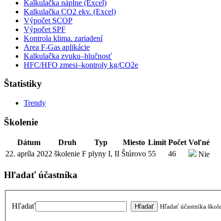
Kalkulačka náplne (Excel)
Kalkulačka CO2 ekv. (Excel)
Výpočet SCOP
Výpočet SPF
Kontrola klima. zariadení
Area F-Gas aplikácie
Kalkulačka zvuku–hlučnosť
HFC/HFO zmesi–kontroly kg/CO2e
Štatistiky
Trendy
Školenie
Dátum
Druh
Typ
Miesto
Limit
Počet
Voľné
22. apríla 2022
školenie
F plyny I, II
Štúrovo
55
46
Nie
Hľadať účastníka
Hľadať
Hľadať účastníka škol