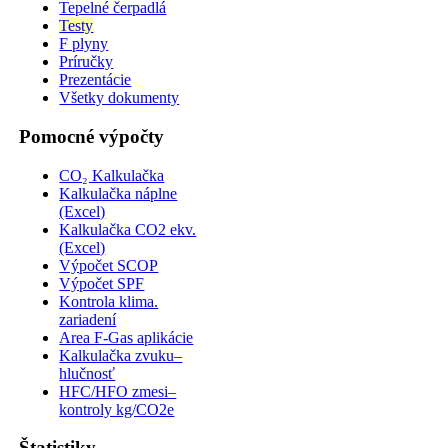
Tepelné čerpadlá
Testy
F plyny
Príručky
Prezentácie
Všetky dokumenty
Pomocné výpočty
CO₂ Kalkulačka
Kalkulačka náplne
(Excel)
Kalkulačka CO2 ekv.
(Excel)
Výpočet SCOP
Výpočet SPF
Kontrola klima.
zariadení
Area F-Gas aplikácie
Kalkulačka zvuku–
hlučnosť
HFC/HFO zmesi–
kontroly kg/CO2e
Štatistiky