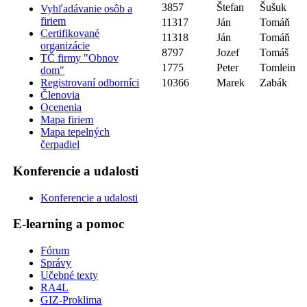
3857
Štefan
Šušuk
Vyhľadávanie osôb a
firiem
11317
Ján
Tomáň
Certifikované
11318
Ján
Tomáň
organizácie
8797
Jozef
Tomáš
TČ firmy "Obnov
1775
Peter
Tomlein
dom"
10366
Marek
Zabák
Registrovaní odborníci
Členovia
Ocenenia
Mapa firiem
Mapa tepelných
čerpadiel
Konferencie a udalosti
Konferencie a udalosti
E-learning a pomoc
Fórum
Správy
Učebné texty
RA4L
GIZ-Proklima