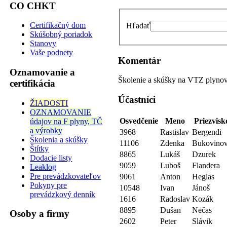
CO CHKT
Certifikačný dom
Hľadať
Skúšobný poriadok
Stanovy
Vaše podnety
Komentár
Oznamovanie a
Školenie a skúšky na VTZ plyno
certifikácia
Účastníci
ŽIADOSTI
OZNAMOVANIE
Osvedčenie
Meno
Priezvisk
údajov na F plyny, TČ
a výrobky
3968
Rastislav
Bergendi
Školenia a skúšky
11106
Zdenka
Bukovino
Štítky
8865
Lukáš
Dzurek
Dodacie listy
9059
Luboš
Flandera
Leaklog
Pre prevádzkovateľov
9061
Anton
Heglas
Pokyny pre
10548
Ivan
Jánoš
prevádzkový denník
1616
Radoslav
Kozák
8895
Dušan
Nečas
Osoby a firmy
2602
Peter
Slávik