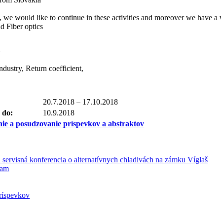
d, we would like to continue in these activities and moreover we have a
d Fiber optics
á
ustry, Return coefficient,
20.7.2018 – 17.10.2018
 do:
10.9.2018
ie a posudzovanie príspevkov a abstraktov
servisná konferencia o alternatívnych chladivách na zámku Víglaš
ram
ríspevkov