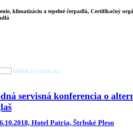
Prihlásiť sa
Vytvoriť účet
ná servisná konferencia o alter
laš
6.10.2018, Hotel Patria, Štrbské Pleso