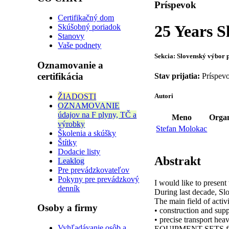
Príspevok
Certifikačný dom
25 Years 
Skúšobný poriadok
Stanovy
Vaše podnety
Sekcia: Slovenský výbor p
Oznamovanie a
certifikácia
Stav prijatia:
Príspevo
ŽIADOSTI
Autori
OZNAMOVANIE
údajov na F plyny, TČ a
Meno
Organ
výrobky
Stefan Molokac
Školenia a skúšky
Štítky
Dodacie listy
Abstrakt
Leaklog
Pre prevádzkovateľov
Pokyny pre prevádzkový
I would like to present
denník
During last decade, Sl
The main field of activ
Osoby a firmy
• construction and sup
• precise transport hea
Vyhľadávanie osôb a
EQUIPMENT SETS fr