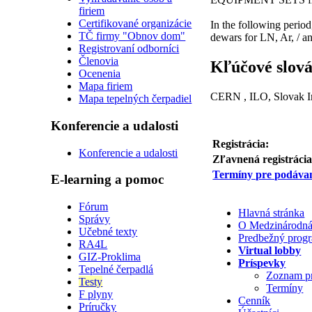
firiem
Certifikované organizácie
In the following perio
TČ firmy "Obnov dom"
dewars for LN, Ar, / an
Registrovaní odborníci
Členovia
Kľúčové slov
Ocenenia
Mapa firiem
CERN , ILO, Slovak Ind
Mapa tepelných čerpadiel
Konferencie a udalosti
Registrácia:
Konferencie a udalosti
Zľavnená registrácia
Termíny pre podávan
E-learning a pomoc
Fórum
Hlavná stránka
Správy
O Medzinárodná 
Učebné texty
Predbežný prog
RA4L
Virtual lobby
GIZ-Proklima
Príspevky
Tepelné čerpadlá
Zoznam p
Testy
Termíny
F plyny
Cenník
Príručky