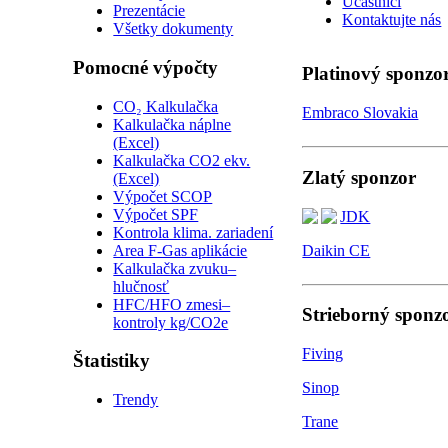
Účastníci
Prezentácie
Kontaktujte nás
Všetky dokumenty
Pomocné výpočty
Platinový sponzo
CO₂ Kalkulačka
Embraco Slovakia
Kalkulačka náplne
(Excel)
Kalkulačka CO2 ekv.
Zlatý sponzor
(Excel)
Výpočet SCOP
Výpočet SPF
JDK
Kontrola klima. zariadení
Area F-Gas aplikácie
Daikin CE
Kalkulačka zvuku–
hlučnosť
HFC/HFO zmesi–
Strieborný sponz
kontroly kg/CO2e
Fiving
Štatistiky
Sinop
Trendy
Trane