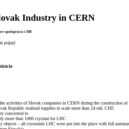
Slovak Industry in CERN
re spoluprácu s IIR
k prijatý
izácia
 the activities of Slovak companies in CERN during the construction of 
ovak Republic realized supplies in scale more than 24 mil. CHF.
ity concerned to
ply more than 1000 cryostat for LHC
vy objects – all cryosotats LHC were put into the place with full automa
om Slovakia