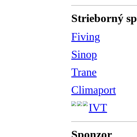
Strieborný s
Fiving
Sinop
Trane
Climaport
IVT
Sponzor