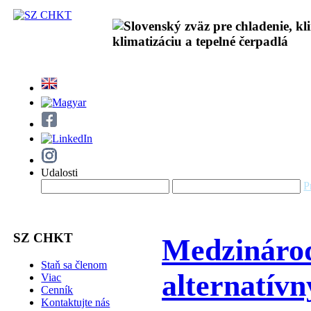
Udalosti
P
SZ CHKT
Medzinárod
Staň sa členom
alternatív
Viac
Cenník
Kontaktujte nás