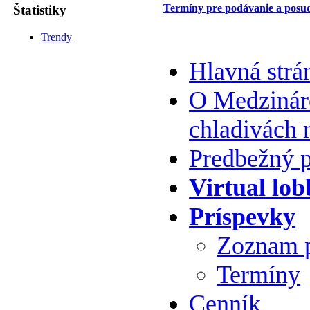
Termíny pre podávanie a posud
Štatistiky
Trendy
Hlavná strá
O Medzináro
chladivách 
Predbežný 
Virtual lob
Príspevky
Zoznam 
Termíny
Cenník