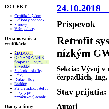
24.10.2018 –
CO CHKT
Certifikačný dom
Skúšobný poriadok
Príspevok
Stanovy
Vaše podnety
Retrofit sy
Oznamovanie a
certifikácia
nízkým G
ŽIADOSTI
OZNAMOVANIE
údajov na F plyny, TČ
a výrobky
Sekcia: Vývoj v 
Školenia a skúšky
Štítky
čerpadlách, Ing.
Dodacie listy
Leaklog
Pre prevádzkovateľov
Stav prijatia:
Pokyny pre
prevádzkový denník
Autori
Osoby a firmy