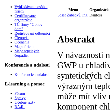
Vyhľadávanie osôb a
Meno
Organizácia
firiem
Josef Žabecký, Ing.
Danfoss
Certifikované
organizácie
TČ firmy "Obnov
dom"
Registrovaní odborníci
Abstrakt
Členovia
Ocenenia
Mapa firiem
Mapa tepelných
V návaznosti n
čerpadiel
GWP u chladiv 
Konferencie a udalosti
syntetických c
Konferencie a udalosti
výrazným teplo
E-learning a pomoc
Fórum
může mít vliv 
Správy
Učebné texty
komponent chla
RA4L