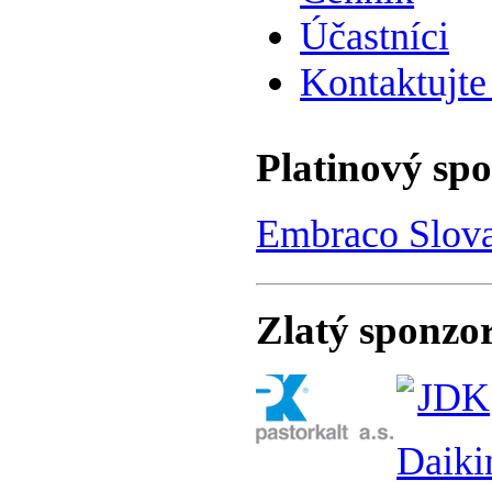
Účastníci
Kontaktujte
Platinový sp
Embraco Slov
Zlatý sponzo
JDK
Daiki