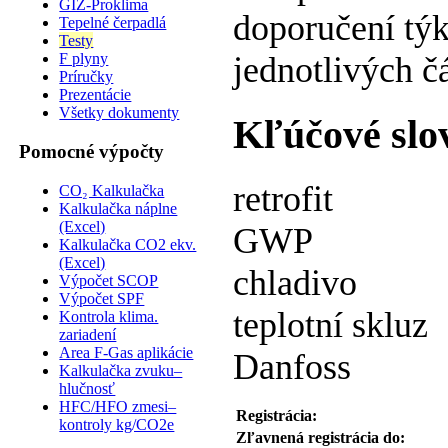
GIZ-Proklima
doporučení týka
Tepelné čerpadlá
Testy
F plyny
jednotlivých čá
Príručky
Prezentácie
Všetky dokumenty
Kľúčové slo
Pomocné výpočty
retrofit
CO₂ Kalkulačka
Kalkulačka náplne
(Excel)
GWP
Kalkulačka CO2 ekv.
(Excel)
chladivo
Výpočet SCOP
Výpočet SPF
teplotní skluz
Kontrola klima.
zariadení
Area F-Gas aplikácie
Danfoss
Kalkulačka zvuku–
hlučnosť
HFC/HFO zmesi–
Registrácia:
kontroly kg/CO2e
Zľavnená registrácia do: