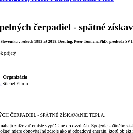
epelných čerpadiel - spätné získav
 Slovensku v rokoch 1993 až 2018, Doc. Ing. Peter Tomlein, PhD., predseda SV 
k prijatý
Organizácia
.
Stiebel Eltron
ÝCH ČERPADIEL - SPÄTNÉ ZÍSKAVANIE TEPLA.
máhajú znižovať emisie vypúšťané do ovzdušia. Spojenie spätného získ
ožnej miere obnoviteľné zdroje ako aj odpadovú energiu, ktorú objekt