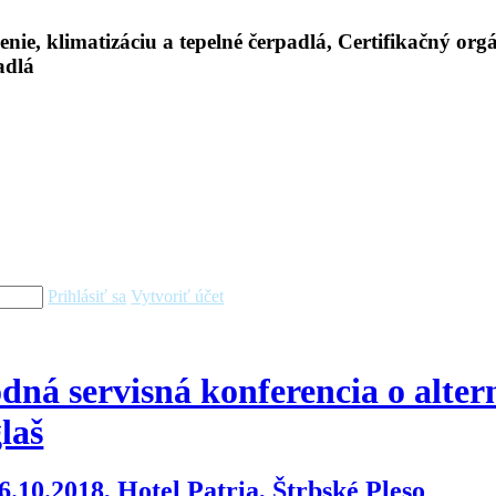
Prihlásiť sa
Vytvoriť účet
ná servisná konferencia o alter
laš
6.10.2018, Hotel Patria, Štrbské Pleso