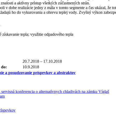
e znalosti a aktívny prístup všetkých zúčastnených strán.
oli v dobe realizácie jedny z mála v tomto segmente a čas ukázal, že 
ukladajú ho do vykurovania a ohrevu teplej vody. Zvyšný výkon zabezpe
á
é získavanie tepla; využitie odpadového tepla
20.7.2018 – 17.10.2018
 do:
10.9.2018
ie a posudzovanie príspevkov a abstraktov
servisná konferencia o alternatívnych chladivách na zámku Víglaš
ram
ríspevkov