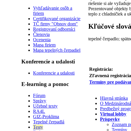
riešenie si ale vyžaduj
Vyhľadávanie osôb a
Prezentované objekty b
firiem
teplo z chladničiek a 
Certifikované organizácie
TČ firmy "Obnov dom"
Kľúčové slov
Registrovaní odborníci
Členovia
tepelné čerpadlo; spätn
Ocenenia
Mapa firiem
Mapa tepelných čerpadiel
Konferencie a udalosti
Registrácia:
Konferencie a udalosti
Zľavnená registrácia
Termíny pre podávan
E-learning a pomoc
Fórum
Hlavná stránka
Správy
O Medzinárodná 
Učebné texty
Predbežný prog
RA4L
Virtual lobby
GIZ-Proklima
Príspevky
Tepelné čerpadlá
Zoznam p
Testy
Termíny