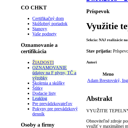
CO CHKT
Príspevok
Certifikačný dom
Využitie t
Skúšobný poriadok
Stanovy
Vaše podnety
Sekcia: NAJ realizácie na
Oznamovanie a
certifikácia
Stav prijatia:
Príspevo
ŽIADOSTI
Autori
OZNAMOVANIE
údajov na F plyny, TČ a
Meno
výrobky
Adam Brestovský, Ing
Školenia a skúšky
Štítky
Dodacie listy
Abstrakt
Leaklog
Pre prevádzkovateľov
Pokyny pre prevádzkový
VYUŽITIE TEPELN
denník
Obnoviteľné zdroje po
Osoby a firmy
využiť v maximálnej m