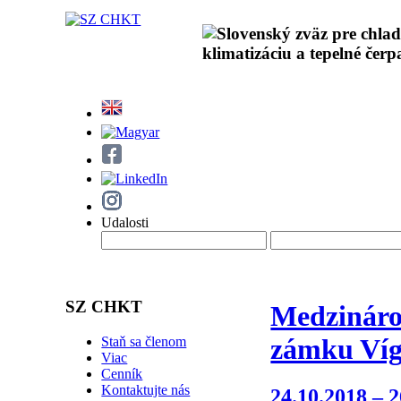
Udalosti
SZ CHKT
Medzinárod
zámku Víg
Staň sa členom
Viac
Cenník
Kontaktujte nás
24.10.2018 – 2