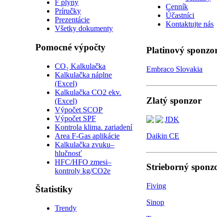
F plyny
Cenník
Príručky
Účastníci
Prezentácie
Kontaktujte nás
Všetky dokumenty
Pomocné výpočty
Platinový sponzo
CO₂ Kalkulačka
Embraco Slovakia
Kalkulačka náplne
(Excel)
Kalkulačka CO2 ekv.
Zlatý sponzor
(Excel)
Výpočet SCOP
Výpočet SPF
JDK
Kontrola klima. zariadení
Area F-Gas aplikácie
Daikin CE
Kalkulačka zvuku–
hlučnosť
HFC/HFO zmesi–
Strieborný sponz
kontroly kg/CO2e
Fiving
Štatistiky
Sinop
Trendy