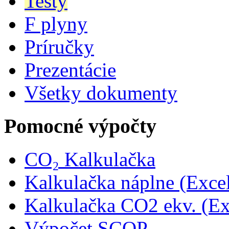
Testy
F plyny
Príručky
Prezentácie
Všetky dokumenty
Pomocné výpočty
CO₂ Kalkulačka
Kalkulačka náplne (Exce
Kalkulačka CO2 ekv. (Ex
Výpočet SCOP