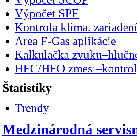
Výpočet SPF
Kontrola klima. zariaden
Area F-Gas aplikácie
Kalkulačka zvuku–hlučn
HFC/HFO zmesi–kontro
Štatistiky
Trendy
Medzinárodná servisn