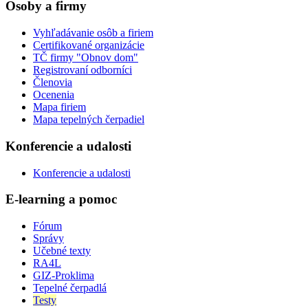
Osoby a firmy
Vyhľadávanie osôb a firiem
Certifikované organizácie
TČ firmy "Obnov dom"
Registrovaní odborníci
Členovia
Ocenenia
Mapa firiem
Mapa tepelných čerpadiel
Konferencie a udalosti
Konferencie a udalosti
E-learning a pomoc
Fórum
Správy
Učebné texty
RA4L
GIZ-Proklima
Tepelné čerpadlá
Testy