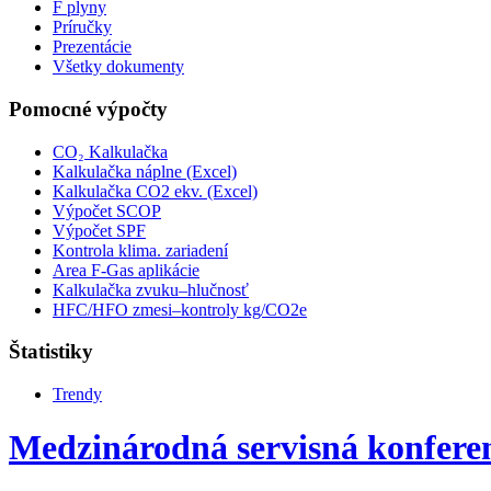
F plyny
Príručky
Prezentácie
Všetky dokumenty
Pomocné výpočty
CO₂ Kalkulačka
Kalkulačka náplne (Excel)
Kalkulačka CO2 ekv. (Excel)
Výpočet SCOP
Výpočet SPF
Kontrola klima. zariadení
Area F-Gas aplikácie
Kalkulačka zvuku–hlučnosť
HFC/HFO zmesi–kontroly kg/CO2e
Štatistiky
Trendy
Medzinárodná servisná konferen