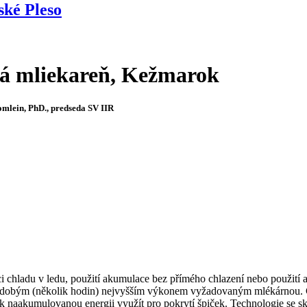
ské Pleso
ká mliekareň, Kežmarok
omlein, PhD., predseda SV IIR
i chladu v ledu, použití akumulace bez přímého chlazení nebo použití
tkodobým (několik hodin) nejvyšším výkonem vyžadovaným mlékárnou. 
 pak naakumulovanou energii využít pro pokrytí špiček. Technologie s