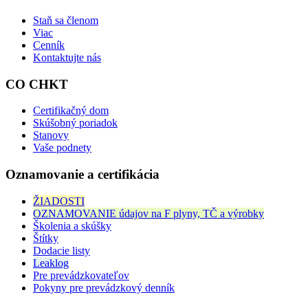
Staň sa členom
Viac
Cenník
Kontaktujte nás
CO CHKT
Certifikačný dom
Skúšobný poriadok
Stanovy
Vaše podnety
Oznamovanie a certifikácia
ŽIADOSTI
OZNAMOVANIE údajov na F plyny, TČ a výrobky
Školenia a skúšky
Štítky
Dodacie listy
Leaklog
Pre prevádzkovateľov
Pokyny pre prevádzkový denník