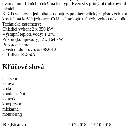
dvou akumulačních nádrží na led typu Everest s přímými trubkovými 
měniči.
Každá venkovní jednotka obsahuje 6 polohermetických pístových komp
krocích na každé jednotce. Celá technologie má tedy výkon odstupňo
Technické parametry:
Chladicí výkon: 2 x 350 kW
Výstupní teplota vody: 1-2°C
Příkon (kompresory): 2 x 164 kW
Provoz: celoroční
Uvedení do provozu: 08/2012
Chladivo: R 404A
Kľúčové slová
chlazení
ledová
voda
kondenzační
jednotka
kompresor
mlékárna
monitoring
Registrácia:
20.7.2018 – 17.10.2018