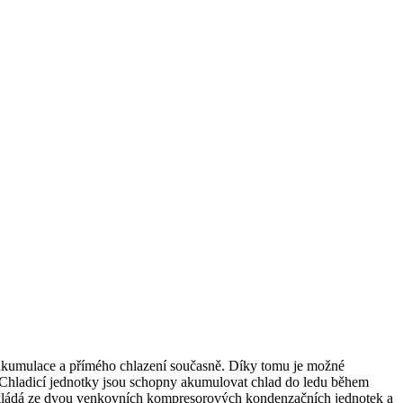
 akumulace a přímého chlazení současně. Díky tomu je možné
Chladicí jednotky jsou schopny akumulovat chlad do ledu během
e skládá ze dvou venkovních kompresorových kondenzačních jednotek a