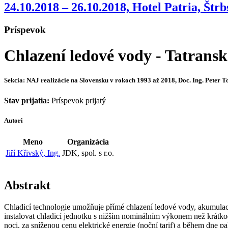
24.10.2018 – 26.10.2018, Hotel Patria, Štrb
Príspevok
Chlazení ledové vody - Tatrans
Sekcia: NAJ realizácie na Slovensku v rokoch 1993 až 2018, Doc. Ing. Peter T
Stav prijatia:
Príspevok prijatý
Autori
Meno
Organizácia
Jiří Křivský, Ing.
JDK, spol. s r.o.
Abstrakt
Chladicí technologie umožňuje přímé chlazení ledové vody, akumulac
instalovat chladicí jednotku s nižším nominálním výkonem než krá
noci, za sníženou cenu elektrické energie (noční tarif) a během dne