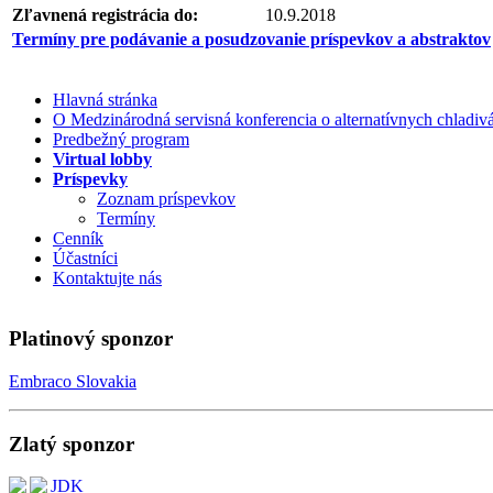
Zľavnená registrácia do:
10.9.2018
Termíny pre podávanie a posudzovanie príspevkov a abstraktov
Hlavná stránka
O Medzinárodná servisná konferencia o alternatívnych chladi
Predbežný program
Virtual lobby
Príspevky
Zoznam príspevkov
Termíny
Cenník
Účastníci
Kontaktujte nás
Platinový sponzor
Embraco Slovakia
Zlatý sponzor
JDK