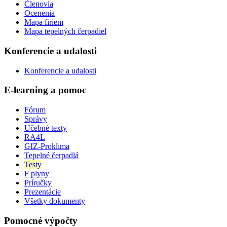
Členovia
Ocenenia
Mapa firiem
Mapa tepelných čerpadiel
Konferencie a udalosti
Konferencie a udalosti
E-learning a pomoc
Fórum
Správy
Učebné texty
RA4L
GIZ-Proklima
Tepelné čerpadlá
Testy
F plyny
Príručky
Prezentácie
Všetky dokumenty
Pomocné výpočty