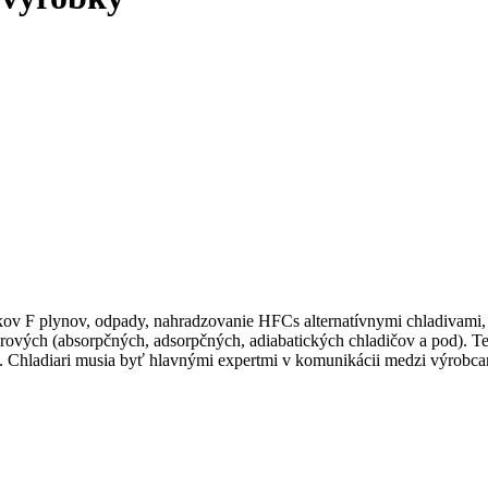
ikov F plynov, odpady, nahradzovanie HFCs alternatívnymi chladivami, 
rových (absorpčných, adsorpčných, adiabatických chladičov a pod). Ted
u. Chladiari musia byť hlavnými expertmi v komunikácii medzi výrobc