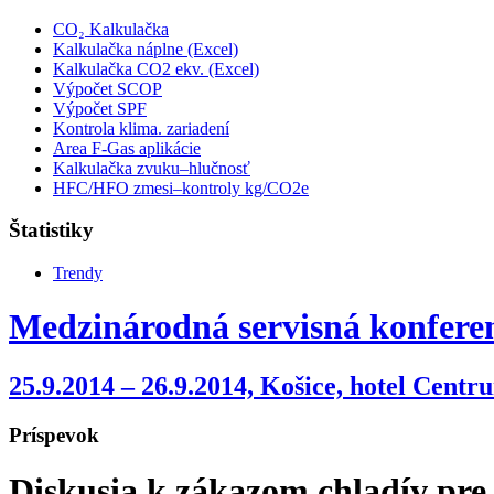
CO₂ Kalkulačka
Kalkulačka náplne (Excel)
Kalkulačka CO2 ekv. (Excel)
Výpočet SCOP
Výpočet SPF
Kontrola klima. zariadení
Area F-Gas aplikácie
Kalkulačka zvuku–hlučnosť
HFC/HFO zmesi–kontroly kg/CO2e
Štatistiky
Trendy
Medzinárodná servisná konferen
25.9.2014 – 26.9.2014, Košice, hotel Centr
Príspevok
Diskusia k zákazom chladív pre