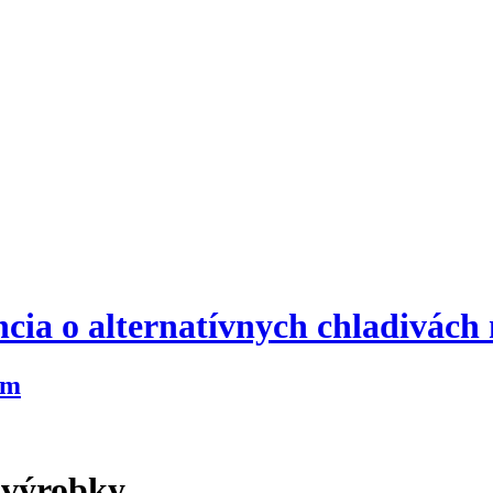
cia o alternatívnych chladivách
um
 výrobky