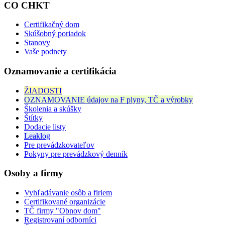
CO CHKT
Certifikačný dom
Skúšobný poriadok
Stanovy
Vaše podnety
Oznamovanie a certifikácia
ŽIADOSTI
OZNAMOVANIE údajov na F plyny, TČ a výrobky
Školenia a skúšky
Štítky
Dodacie listy
Leaklog
Pre prevádzkovateľov
Pokyny pre prevádzkový denník
Osoby a firmy
Vyhľadávanie osôb a firiem
Certifikované organizácie
TČ firmy "Obnov dom"
Registrovaní odborníci