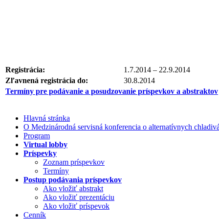
Registrácia:
1.7.2014 – 22.9.2014
Zľavnená registrácia do:
30.8.2014
Termíny pre podávanie a posudzovanie príspevkov a abstraktov
Hlavná stránka
O Medzinárodná servisná konferencia o alternatívnych chladi
Program
Virtual lobby
Príspevky
Zoznam príspevkov
Termíny
Postup podávania príspevkov
Ako vložiť abstrakt
Ako vložiť prezentáciu
Ako vložiť príspevok
Cenník