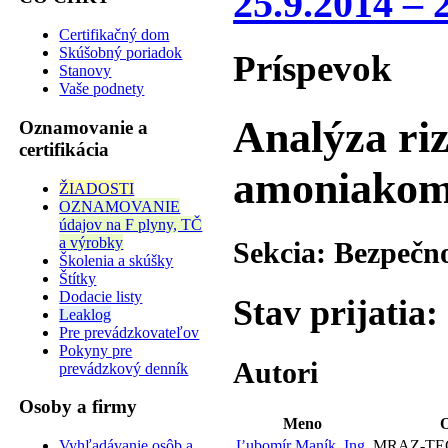
25.9.2014 – 
Certifikačný dom
Skúšobný poriadok
Príspevok
Stanovy
Vaše podnety
Analýza ri
Oznamovanie a
certifikácia
amoniako
ŽIADOSTI
OZNAMOVANIE
údajov na F plyny, TČ
a výrobky
Sekcia: Bezpečn
Školenia a skúšky
Štítky
Dodacie listy
Stav prijatia:
Leaklog
Pre prevádzkovateľov
Pokyny pre
Autori
prevádzkový denník
Osoby a firmy
Meno
O
Vyhľadávanie osôb a
Ľubomír Maník, Ing.
MRAZ-TEC