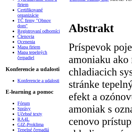
firiem
Certifikované
organizácie
TČ firmy "Obnov
Abstrakt
dom"
Registrovaní odborníci
Členovia
Ocenenia
Príspevok poje
Mapa firiem
Mapa tepelných
amoniaku ako 
čerpadiel
Konferencie a udalosti
chladiacich s
Konferencie a udalosti
stránke tepelný
E-learning a pomoc
efekt a ozónov
Fórum
amoniak s ozna
Správy
Učebné texty
cenovo prístup
RA4L
GIZ-Proklima
Tepelné čerpadlá