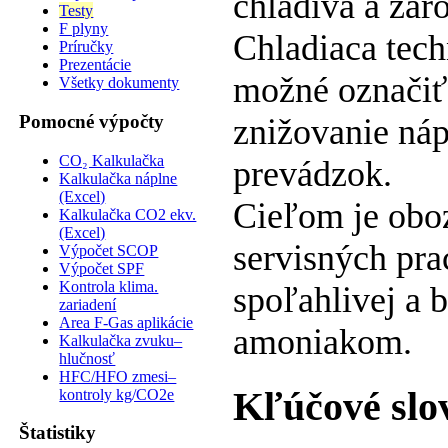
chladiva a zár
Testy
F plyny
Chladiaca tech
Príručky
Prezentácie
možné označiť 
Všetky dokumenty
Pomocné výpočty
znižovanie náp
CO₂ Kalkulačka
prevádzok.
Kalkulačka náplne
(Excel)
Cieľom je obo
Kalkulačka CO2 ekv.
(Excel)
servisných pra
Výpočet SCOP
Výpočet SPF
Kontrola klima.
spoľahlivej a 
zariadení
Area F-Gas aplikácie
amoniakom.
Kalkulačka zvuku–
hlučnosť
HFC/HFO zmesi–
Kľúčové slo
kontroly kg/CO2e
Štatistiky