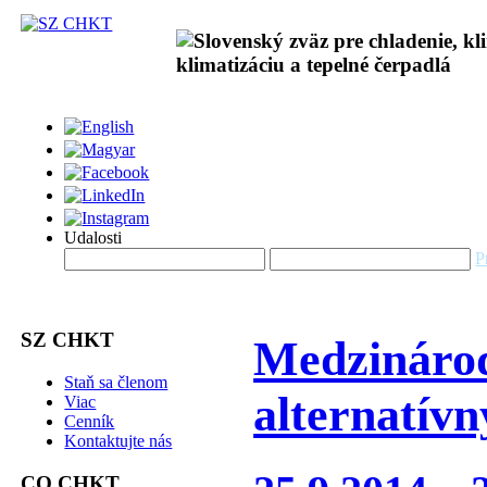
Udalosti
P
SZ CHKT
Medzinárod
Staň sa členom
alternatív
Viac
Cenník
Kontaktujte nás
CO CHKT