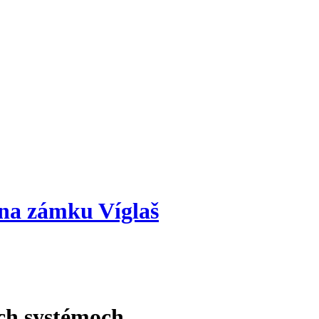
 na zámku Víglaš
ich systémoch