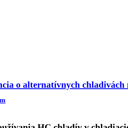
cia o alternatívnych chladivách
um
oužívania HC chladív v chladiac