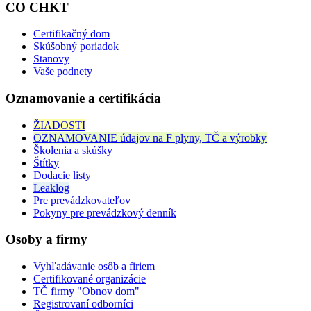
CO CHKT
Certifikačný dom
Skúšobný poriadok
Stanovy
Vaše podnety
Oznamovanie a certifikácia
ŽIADOSTI
OZNAMOVANIE údajov na F plyny, TČ a výrobky
Školenia a skúšky
Štítky
Dodacie listy
Leaklog
Pre prevádzkovateľov
Pokyny pre prevádzkový denník
Osoby a firmy
Vyhľadávanie osôb a firiem
Certifikované organizácie
TČ firmy "Obnov dom"
Registrovaní odborníci