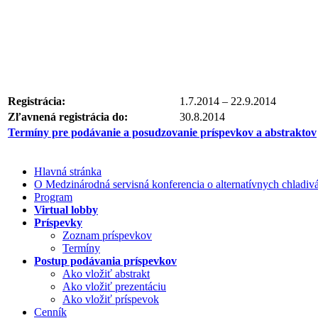
Registrácia:
1.7.2014 – 22.9.2014
Zľavnená registrácia do:
30.8.2014
Termíny pre podávanie a posudzovanie príspevkov a abstraktov
Hlavná stránka
O Medzinárodná servisná konferencia o alternatívnych chladi
Program
Virtual lobby
Príspevky
Zoznam príspevkov
Termíny
Postup podávania príspevkov
Ako vložiť abstrakt
Ako vložiť prezentáciu
Ako vložiť príspevok
Cenník