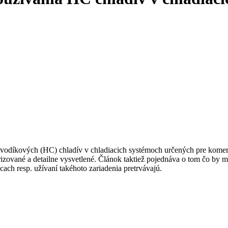
ovodíkových (HC) chladív v chladiacich systémoch určených pre komerčn
izované a detailne vysvetlené. Článok taktiež pojednáva o tom čo by m
cach resp. užívaní takéhoto zariadenia pretrvávajú.