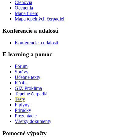
Členovia
Ocenenia
Mapa firiem
Mapa tepelných čerpadiel
Konferencie a udalosti
Konferencie a udalosti
E-learning a pomoc
Fórum
Správy
Učebné texty
RA4L
GIZ-Proklima
Tepelné čerpadlá
Testy
F plyny
Príručky
Prezentácie
Všetky dokumenty
Pomocné výpočty