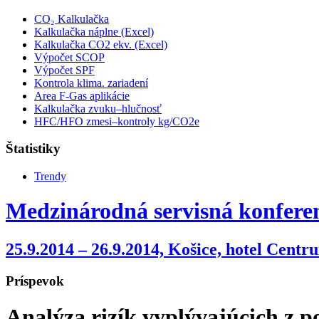
CO₂ Kalkulačka
Kalkulačka náplne (Excel)
Kalkulačka CO2 ekv. (Excel)
Výpočet SCOP
Výpočet SPF
Kontrola klima. zariadení
Area F-Gas aplikácie
Kalkulačka zvuku–hlučnosť
HFC/HFO zmesi–kontroly kg/CO2e
Štatistiky
Trendy
Medzinárodná servisná konferen
25.9.2014 – 26.9.2014, Košice, hotel Centr
Príspevok
Analýza rizík vyplývajúcich z p