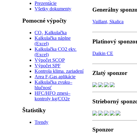
Prezentácie
Všetky dokumenty
Generálny sponz
Pomocné výpočty
Vaillant, Skalica
CO₂ Kalkulačka
Kalkulačka náplne
Platinový sponzo
(Excel)
Kalkulačka CO2 ekv.
Daikin CE
(Excel)
Výpočet SCOP
Výpočet SPF
Kontrola klima. zariadení
Zlatý sponzor
Area F-Gas aplikácie
Kalkulačka zvuku–
hlučnosť
HFC/HFO zmesi–
kontroly kg/CO2e
Strieborný sponz
Štatistiky
Trendy
Sponzor