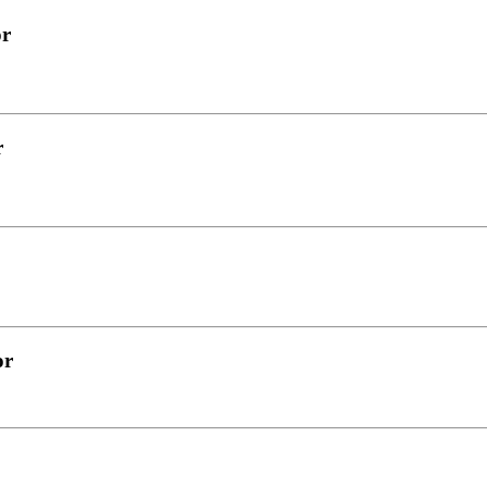
or
r
or