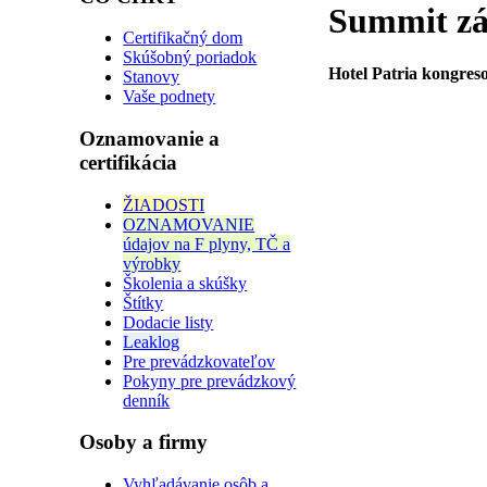
Summit zá
Certifikačný dom
Skúšobný poriadok
Hotel Patria kongreso
Stanovy
Vaše podnety
Oznamovanie a
certifikácia
ŽIADOSTI
OZNAMOVANIE
údajov na F plyny, TČ a
výrobky
Školenia a skúšky
Štítky
Dodacie listy
Leaklog
Pre prevádzkovateľov
Pokyny pre prevádzkový
denník
Osoby a firmy
Vyhľadávanie osôb a