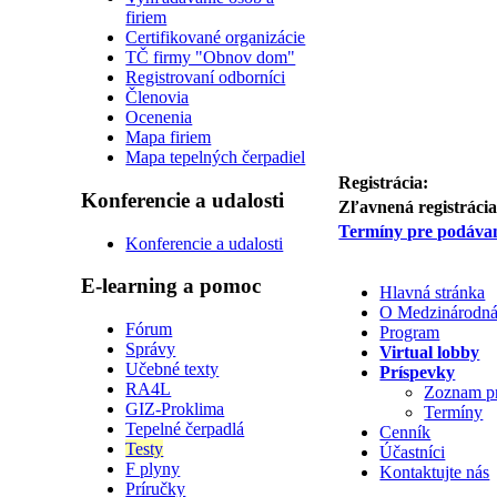
firiem
Certifikované organizácie
TČ firmy "Obnov dom"
Registrovaní odborníci
Členovia
Ocenenia
Mapa firiem
Mapa tepelných čerpadiel
Registrácia:
Konferencie a udalosti
Zľavnená registrácia
Termíny pre podávan
Konferencie a udalosti
E-learning a pomoc
Hlavná stránka
O Medzinárodná 
Fórum
Program
Správy
Virtual lobby
Učebné texty
Príspevky
RA4L
Zoznam p
GIZ-Proklima
Termíny
Tepelné čerpadlá
Cenník
Testy
Účastníci
F plyny
Kontaktujte nás
Príručky