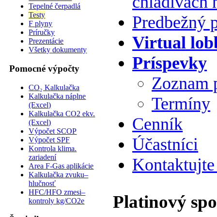
chladivách 
Tepelné čerpadlá
Testy
Predbežný 
F plyny
Príručky
Virtual lob
Prezentácie
Všetky dokumenty
Príspevky
Pomocné výpočty
Zoznam 
CO₂ Kalkulačka
Kalkulačka náplne
Termíny
(Excel)
Kalkulačka CO2 ekv.
Cenník
(Excel)
Výpočet SCOP
Účastníci
Výpočet SPF
Kontrola klima.
zariadení
Kontaktujte
Area F-Gas aplikácie
Kalkulačka zvuku–
hlučnosť
HFC/HFO zmesi–
Platinový sp
kontroly kg/CO2e