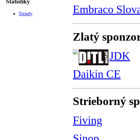
Štatistiky
Embraco Slov
Trendy
Zlatý sponzo
JDK
Daikin CE
Strieborný s
Fiving
Sinop