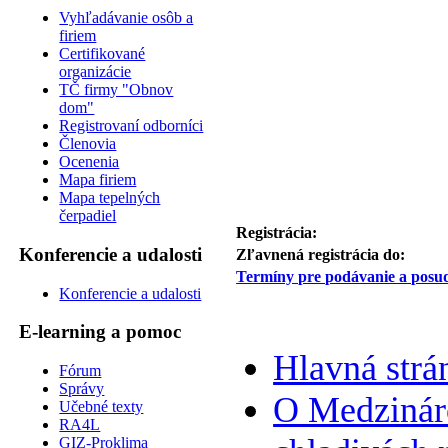
Vyhľadávanie osôb a
firiem
Certifikované
organizácie
TČ firmy "Obnov
dom"
Registrovaní odborníci
Členovia
Ocenenia
Mapa firiem
Mapa tepelných
čerpadiel
Registrácia:
Konferencie a udalosti
Zľavnená registrácia do:
Termíny pre podávanie a posud
Konferencie a udalosti
E-learning a pomoc
Hlavná strá
Fórum
Správy
O Medzináro
Učebné texty
RA4L
GIZ-Proklima