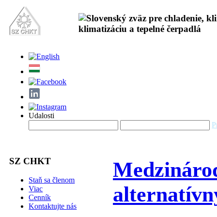
Udalosti
P
SZ CHKT
Medzinárod
Staň sa členom
alternatív
Viac
Cenník
Kontaktujte nás