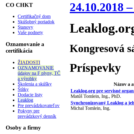
24.10.2018 –
CO CHKT
Certifikačný dom
Skúšobný poriadok
Leaklog.or
Stanovy
Vaše podnety
Oznamovanie a
Kongresová sá
certifikácia
ŽIADOSTI
Príspevky
OZNAMOVANIE
údajov na F plyny, TČ
a výrobky
Školenia a skúšky
Názov a a
Štítky
Leaklog.org pre servisné organ
Dodacie listy
Matúš Tomlein, Ing., PhD.
Leaklog
Synchronizovaný Leaklog a je
Pre prevádzkovateľov
Michal Tomlein, Ing.
Pokyny pre
prevádzkový denník
Osoby a firmy