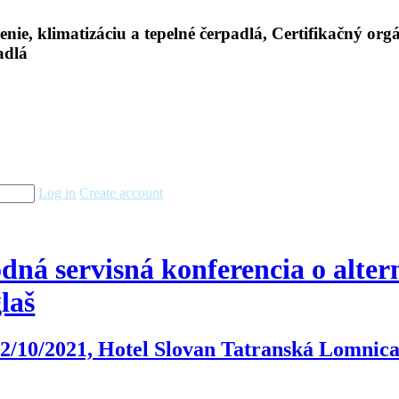
Log in
Create account
ná servisná konferencia o alter
laš
22/10/2021, Hotel Slovan Tatranská Lomnic