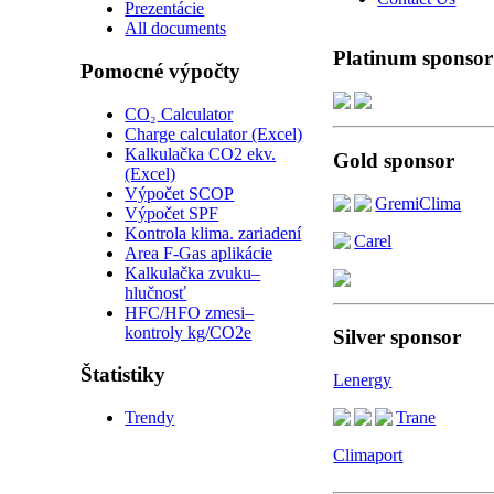
Prezentácie
All documents
Platinum sponsor
Pomocné výpočty
CO₂ Calculator
Charge calculator (Excel)
Kalkulačka CO2 ekv.
Gold sponsor
(Excel)
Výpočet SCOP
GremiClima
Výpočet SPF
Kontrola klima. zariadení
Carel
Area F-Gas aplikácie
Kalkulačka zvuku–
hlučnosť
HFC/HFO zmesi–
kontroly kg/CO2e
Silver sponsor
Štatistiky
Lenergy
Trendy
Trane
Climaport