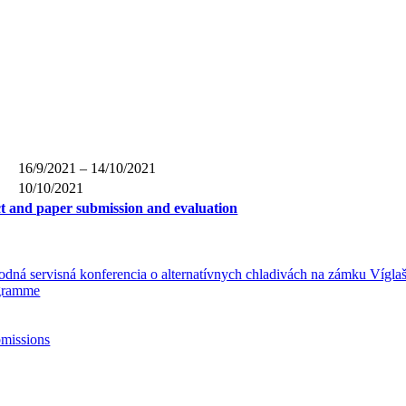
16/9/2021 – 14/10/2021
10/10/2021
ct and paper submission and evaluation
dná servisná konferencia o alternatívnych chladivách na zámku Vígla
ogramme
bmissions