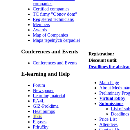
companies
Certified companies
TČ firmy "Obnov dom"
Registered technicians
Members
Awards
Map of Companies
Mapa tepelných čerpadiel
Conferences and Events
Registration:
Discount until:
Conferences and Events
Deadlines for abstra
E-learning and Help
Main Page
Forum
About Medzináro
Newspaper
Preliminary Pr
Learning material
Virtual lobby
RA4L
Submissions
GIZ-Proklima
List of su
Heat pumps
Deadlines
Tests
Price List
F gases
Attendees
Príručky
Contact Us