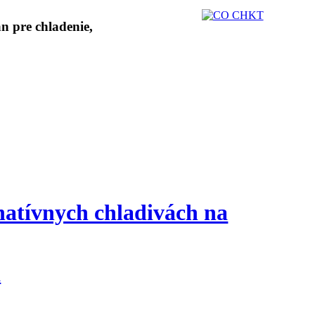
natívnych chladivách na
a