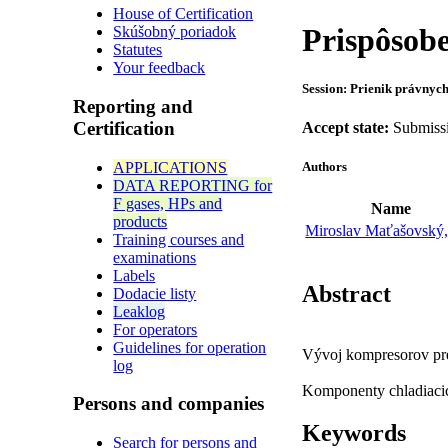
House of Certification
Prispôsob
Skúšobný poriadok
Statutes
Your feedback
Session: Prienik právnyc
Reporting and
Certification
Accept state:
Submissi
APPLICATIONS
Authors
DATA REPORTING for
F gases, HPs and
Name
products
Miroslav Maťašovský,
Training courses and
examinations
Labels
Abstract
Dodacie listy
Leaklog
For operators
Guidelines for operation
Vývoj kompresorov pre
log
Komponenty chladiacic
Persons and companies
Keywords
Search for persons and