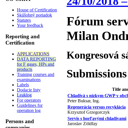
24/10/2018 –
House of Certification
Skúšobný poriadok
Fórum servi
Statutes
Your feedback
Milan Ondr
Reporting and
Certification
Kongresová sá
APPLICATIONS
DATA REPORTING
for F gases, HPs and
products
Submissions
Training courses and
examinations
Labels
Title a
Dodacie listy
Leaklog
Chladivá s nízkym GWP v obc
For operators
Peter Buksar, Ing.
Guidelines for
Regenerácia versus recyklácia
operation log
Krzysztof Grzegorczyk
Servis s horľavými chladivami
Persons and
Jaroslav Zöldfay
companies