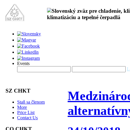
Events
L
SZ CHKT
Medzinárod
Staň sa členom
alternatív
More
Price List
Contact Us
CO CHKT