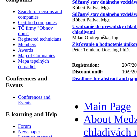
Súčasný stav duálneho vzdeláv
Róbert Pallya, Mgr.
Search for persons and
Súčasný stav duálneho vzdeláv
companies
Róbert Pallya, Mgr.
Certified companies
Uvádzanie do prevádzky chladi
TČ firmy "Obnov
chladivami
dom"
Milan Ondrejmiška, Ing.
Registered technicians
Zisťovanie a hodnotenie únikov
Members
Peter Tomlein, Doc. Ing.PhD.
Awards
Map of Companies
Mapa tepelných
Registration:
20/7/20
čerpadiel
Discount until:
10/9/2
Conferences and
Deadlines for abstract and pap
Events
Conferences and
Events
Main Page
E-learning and Help
About Medzi
Forum
chladivách 
Newspaper