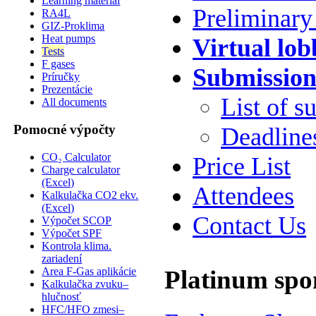
Learning material
Preliminar
RA4L
GIZ-Proklima
Heat pumps
Virtual lob
Tests
F gases
Submission
Príručky
Prezentácie
List of s
All documents
Pomocné výpočty
Deadline
CO₂ Calculator
Price List
Charge calculator
(Excel)
Attendees
Kalkulačka CO2 ekv.
(Excel)
Contact Us
Výpočet SCOP
Výpočet SPF
Kontrola klima.
zariadení
Area F-Gas aplikácie
Platinum spo
Kalkulačka zvuku–
hlučnosť
HFC/HFO zmesi–