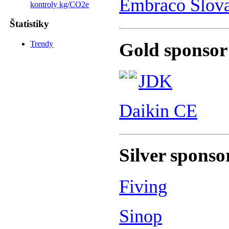
Embraco Slov
kontroly kg/CO2e
Štatistiky
Gold sponsor
Trendy
JDK
Daikin CE
Silver sponso
Fiving
Sinop