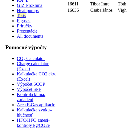
RA4L
16611
Tibor Imre
Tóth
GIZ-Proklima
16635
Csaba János
Vigh
Heat pumps
Tests
F gases
Príručky
Prezentácie
All documents
Pomocné výpočty
CO₂ Calculator
Charge calculator
(Excel)
Kalkulačka CO2 ekv.
(Excel)
Výpočet SCOP
Výpočet SPF
Kontrola klima.
zariadení
Area F-Gas aplikácie
Kalkulačka zvuku–
hlučnosť
HFC/HFO zmesi–
kontroly kg/CO2e