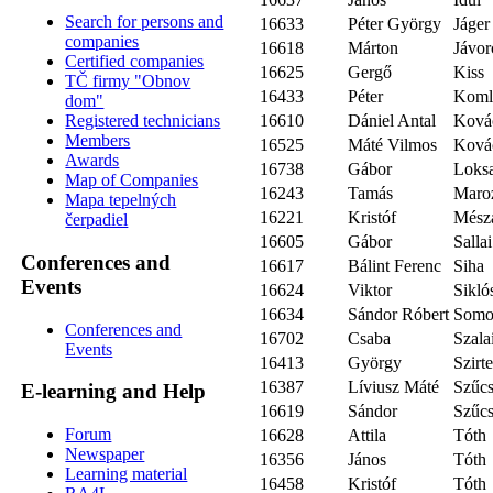
Search for persons and
16633
Péter György
Jáger
companies
16618
Márton
Jávor
Certified companies
16625
Gergő
Kiss
TČ firmy "Obnov
16433
Péter
Koml
dom"
16610
Dániel Antal
Ková
Registered technicians
Members
16525
Máté Vilmos
Ková
Awards
16738
Gábor
Loks
Map of Companies
16243
Tamás
Maro
Mapa tepelných
16221
Kristóf
Mész
čerpadiel
16605
Gábor
Sallai
Conferences and
16617
Bálint Ferenc
Siha
Events
16624
Viktor
Sikló
16634
Sándor Róbert
Somo
Conferences and
16702
Csaba
Szala
Events
16413
György
Szirt
16387
Líviusz Máté
Szűc
E-learning and Help
16619
Sándor
Szűc
Forum
16628
Attila
Tóth
Newspaper
16356
János
Tóth
Learning material
16458
Kristóf
Tóth