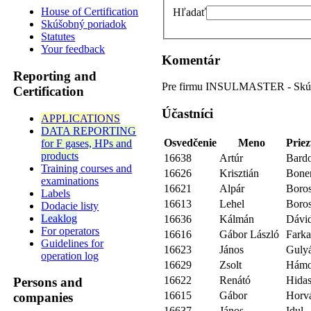
House of Certification
Hľadať
Skúšobný poriadok
Statutes
Your feedback
Komentár
Reporting and
Pre firmu INSULMASTER - Skúš
Certification
Účastníci
APPLICATIONS
DATA REPORTING
Osvedčenie
Meno
Priez
for F gases, HPs and
products
16638
Artúr
Bard
Training courses and
16626
Krisztián
Bone
examinations
16621
Alpár
Boro
Labels
16613
Lehel
Boro
Dodacie listy
Leaklog
16636
Kálmán
Dávi
For operators
16616
Gábor László
Farka
Guidelines for
16623
János
Guly
operation log
16629
Zsolt
Hámo
16622
Renátó
Hidas
Persons and
16615
Gábor
Horv
companies
16637
János
Idul