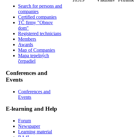
Search for persons and
companies
Certified companies
TČ firmy "Obnov
dom"
Registered technicians
Members
Awards
Map of Companies
Mapa tepelných
čerpadiel
Conferences and
Events
Conferences and
Events
E-learning and Help
Forum
Newspaper
Learning material