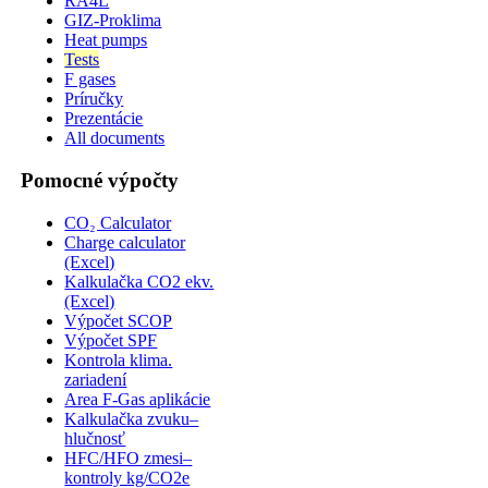
RA4L
GIZ-Proklima
Heat pumps
Tests
F gases
Príručky
Prezentácie
All documents
Pomocné výpočty
CO₂ Calculator
Charge calculator
(Excel)
Kalkulačka CO2 ekv.
(Excel)
Výpočet SCOP
Výpočet SPF
Kontrola klima.
zariadení
Area F-Gas aplikácie
Kalkulačka zvuku–
hlučnosť
HFC/HFO zmesi–
kontroly kg/CO2e