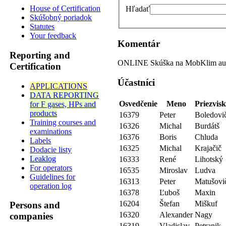
House of Certification
Hľadať
Skúšobný poriadok
Statutes
Your feedback
Komentár
Reporting and
ONLINE Skúška na MobKlim autok
Certification
Účastníci
APPLICATIONS
DATA REPORTING
Osvedčenie
Meno
Priezvis
for F gases, HPs and
products
16379
Peter
Boledovi
Training courses and
16326
Michal
Burdátš
examinations
16376
Boris
Chluda
Labels
16325
Michal
Krajačič
Dodacie listy
Leaklog
16333
René
Lihotský
For operators
16535
Miroslav
Ludva
Guidelines for
16313
Peter
Matušovi
operation log
16378
Ľuboš
Maxin
16204
Štefan
Miškuf
Persons and
16320
Alexander
Nagy
companies
16319
Vladislav
Petranik