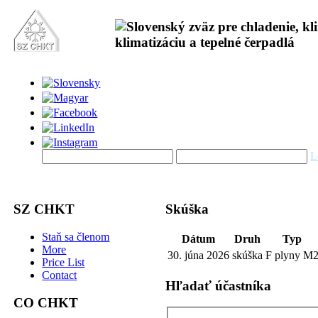
L
SZ CHKT
Skúška
Staň sa členom
Dátum
Druh
Typ
More
30. júna 2026
skúška
F plyny M
Price List
Contact
Hľadať účastníka
CO CHKT