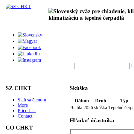
L
SZ CHKT
Skúška
Staň sa členom
Dátum
Druh
Typ
More
9. júla 2026
skúška
Tepelné čerp
Price List
Contact
Hľadať účastníka
CO CHKT