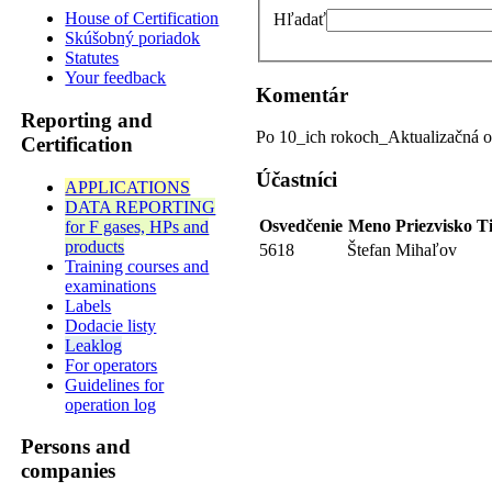
House of Certification
Hľadať
Skúšobný poriadok
Statutes
Your feedback
Komentár
Reporting and
Po 10_ich rokoch_Aktualizačná on
Certification
Účastníci
APPLICATIONS
DATA REPORTING
Osvedčenie
Meno
Priezvisko
Ti
for F gases, HPs and
products
5618
Štefan
Mihaľov
Training courses and
examinations
Labels
Dodacie listy
Leaklog
For operators
Guidelines for
operation log
Persons and
companies