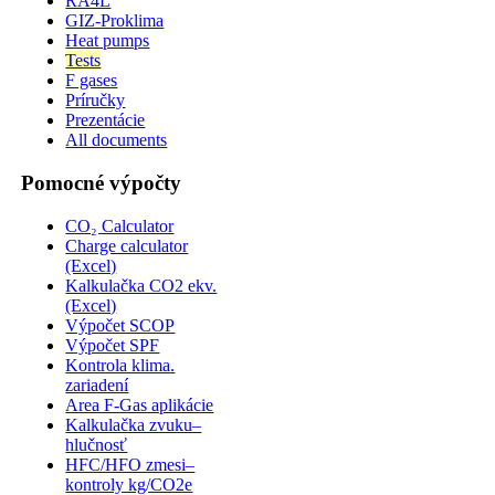
RA4L
GIZ-Proklima
Heat pumps
Tests
F gases
Príručky
Prezentácie
All documents
Pomocné výpočty
CO₂ Calculator
Charge calculator
(Excel)
Kalkulačka CO2 ekv.
(Excel)
Výpočet SCOP
Výpočet SPF
Kontrola klima.
zariadení
Area F-Gas aplikácie
Kalkulačka zvuku–
hlučnosť
HFC/HFO zmesi–
kontroly kg/CO2e