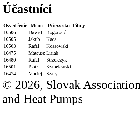
Účastníci
Osvedčenie
Meno
Priezvisko
Tituly
16506
Dawid
Bogorodź
16505
Jakub
Kaca
16503
Rafał
Kossowski
16475
Mateusz
Lisiak
16480
Rafał
Strzelczyk
16501
Piotr
Szabelewski
16474
Maciej
Szary
© 2026, Slovak Association
and Heat Pumps