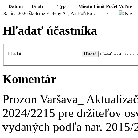
Dátum
Druh
Typ
Miesto
Limit
Počet
Voľné
8. júna 2026
školenie
F plyny A1, A2
Poľsko
7
7
Nie
Hľadať účastníka
Hľadať
Hľadať účastníka škol
Komentár
Prozon Varšava_ Aktualizač
2024/2215 pre držiteľov osv
vydaných podľa nar. 2015/