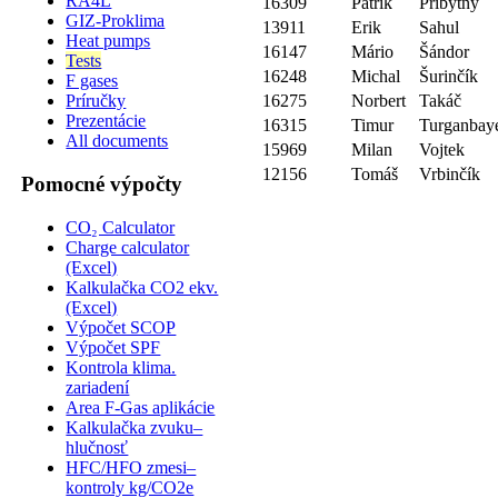
RA4L
16309
Patrik
Pribytny
GIZ-Proklima
13911
Erik
Sahul
Heat pumps
16147
Mário
Šándor
Tests
16248
Michal
Šurinčík
F gases
16275
Norbert
Takáč
Príručky
Prezentácie
16315
Timur
Turganbay
All documents
15969
Milan
Vojtek
12156
Tomáš
Vrbinčík
Pomocné výpočty
CO₂ Calculator
Charge calculator
(Excel)
Kalkulačka CO2 ekv.
(Excel)
Výpočet SCOP
Výpočet SPF
Kontrola klima.
zariadení
Area F-Gas aplikácie
Kalkulačka zvuku–
hlučnosť
HFC/HFO zmesi–
kontroly kg/CO2e