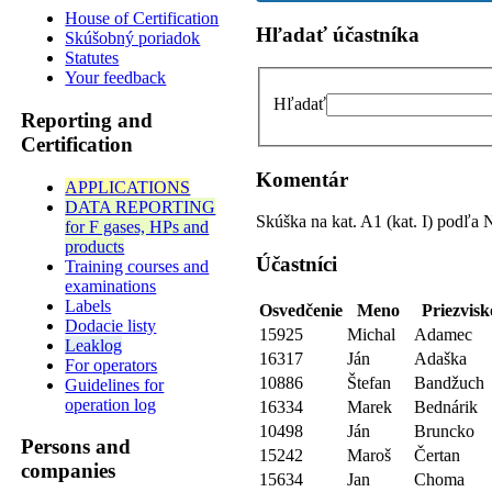
House of Certification
Hľadať účastníka
Skúšobný poriadok
Statutes
Your feedback
Hľadať
Reporting and
Certification
Komentár
APPLICATIONS
DATA REPORTING
Skúška na kat. A1 (kat. I) podľa
for F gases, HPs and
products
Účastníci
Training courses and
examinations
Labels
Osvedčenie
Meno
Priezvisk
Dodacie listy
15925
Michal
Adamec
Leaklog
16317
Ján
Adaška
For operators
10886
Štefan
Bandžuch
Guidelines for
operation log
16334
Marek
Bednárik
10498
Ján
Bruncko
Persons and
15242
Maroš
Čertan
companies
15634
Jan
Choma