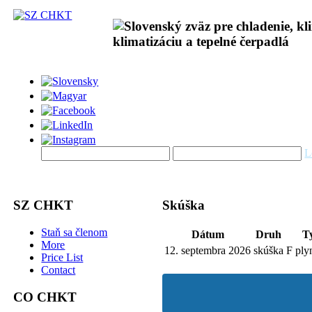
L
SZ CHKT
Skúška
Staň sa členom
Dátum
Druh
T
More
12. septembra 2026
skúška
F ply
Price List
Contact
CO CHKT