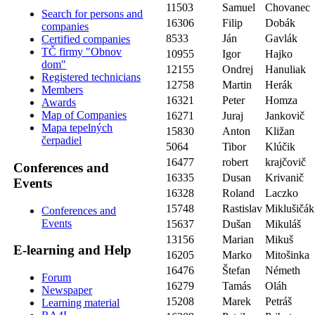
11503
Samuel
Chovanec
Search for persons and
16306
Filip
Dobák
companies
8533
Ján
Gavlák
Certified companies
TČ firmy "Obnov
10955
Igor
Hajko
dom"
12155
Ondrej
Hanuliak
Registered technicians
12758
Martin
Herák
Members
16321
Peter
Homza
Awards
Map of Companies
16271
Juraj
Jankovič
Mapa tepelných
15830
Anton
Kližan
čerpadiel
5064
Tibor
Klúčik
16477
robert
krajčovič
Conferences and
16335
Dusan
Krivanič
Events
16328
Roland
Laczko
15748
Rastislav
Miklušičák
Conferences and
Events
15637
Dušan
Mikuláš
13156
Marian
Mikuš
E-learning and Help
16205
Marko
Mitošinka
16476
Štefan
Németh
Forum
16279
Tamás
Oláh
Newspaper
15208
Marek
Petráš
Learning material