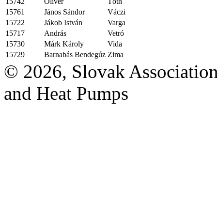
15742
Olivér
Tóth
15761
János Sándor
Váczi
15722
Jákob István
Varga
15717
András
Vetró
15730
Márk Károly
Vida
15729
Barnabás Bendegúz
Zima
© 2026, Slovak Association
and Heat Pumps