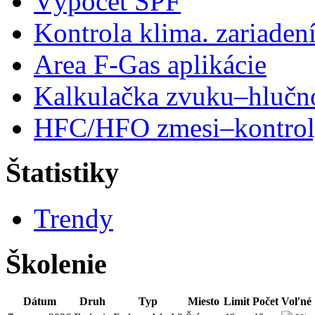
Výpočet SPF
Kontrola klima. zariaden
Area F-Gas aplikácie
Kalkulačka zvuku–hlučn
HFC/HFO zmesi–kontro
Štatistiky
Trendy
Školenie
Dátum
Druh
Typ
Miesto
Limit
Počet
Voľné