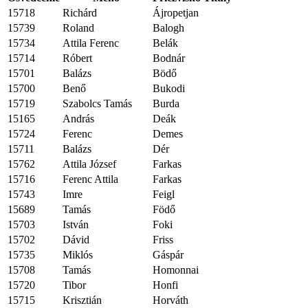
15718
Richárd
Ájropetjan
15739
Roland
Balogh
15734
Attila Ferenc
Belák
15714
Róbert
Bodnár
15701
Balázs
Bödő
15700
Benő
Bukodi
15719
Szabolcs Tamás
Burda
15165
András
Deák
15724
Ferenc
Demes
15711
Balázs
Dér
15762
Attila József
Farkas
15716
Ferenc Attila
Farkas
15743
Imre
Feigl
15689
Tamás
Födő
15703
István
Foki
15702
Dávid
Friss
15735
Miklós
Gáspár
15708
Tamás
Homonnai
15720
Tibor
Honfi
15715
Krisztián
Horváth