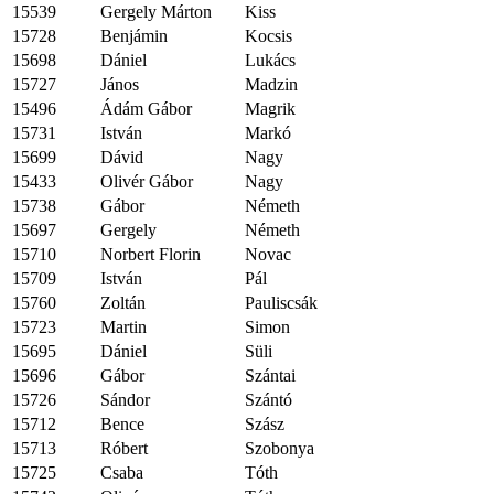
15539
Gergely Márton
Kiss
15728
Benjámin
Kocsis
15698
Dániel
Lukács
15727
János
Madzin
15496
Ádám Gábor
Magrik
15731
István
Markó
15699
Dávid
Nagy
15433
Olivér Gábor
Nagy
15738
Gábor
Németh
15697
Gergely
Németh
15710
Norbert Florin
Novac
15709
István
Pál
15760
Zoltán
Pauliscsák
15723
Martin
Simon
15695
Dániel
Süli
15696
Gábor
Szántai
15726
Sándor
Szántó
15712
Bence
Szász
15713
Róbert
Szobonya
15725
Csaba
Tóth