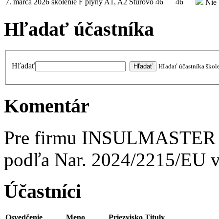
7. marca 2026
školenie
F plyny A1, A2
Štúrovo
46
46
Nie
Hľadať účastníka
Hľadať
Hľadať účastníka škol
Komentár
Pre firmu INSULMASTER - 
podľa Nar. 2024/2215/E
Účastníci
Osvedčenie
Meno
Priezvisko
Tituly