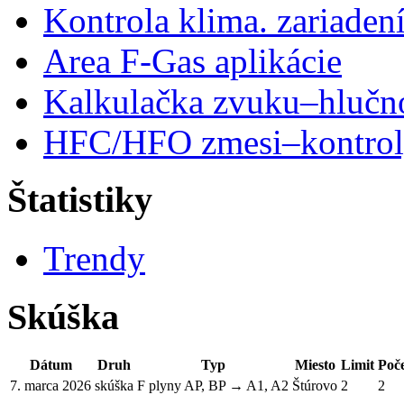
Kontrola klima. zariaden
Area F-Gas aplikácie
Kalkulačka zvuku–hlučn
HFC/HFO zmesi–kontro
Štatistiky
Trendy
Skúška
Dátum
Druh
Typ
Miesto
Limit
Poč
7. marca 2026
skúška
F plyny AP, BP → A1, A2
Štúrovo
2
2