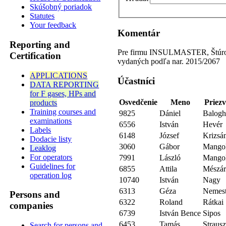
Skúšobný poriadok
Statutes
Your feedback
Komentár
Reporting and
Pre firmu INSULMASTER, Štúrovo -
Certification
vydaných podľa nar. 2015/2067
APPLICATIONS
Účastníci
DATA REPORTING
for F gases, HPs and
Osvedčenie
Meno
Priezv
products
Training courses and
9825
Dániel
Balog
examinations
6556
István
Hevér
Labels
6148
József
Krizsá
Dodacie listy
3060
Gábor
Mango
Leaklog
For operators
7991
László
Mango
Guidelines for
6855
Attila
Mészár
operation log
10740
István
Nagy
6313
Géza
Nemest
Persons and
6322
Roland
Rátkai
companies
6739
István Bence
Sipos
6453
Tamás
Straus
Search for persons and