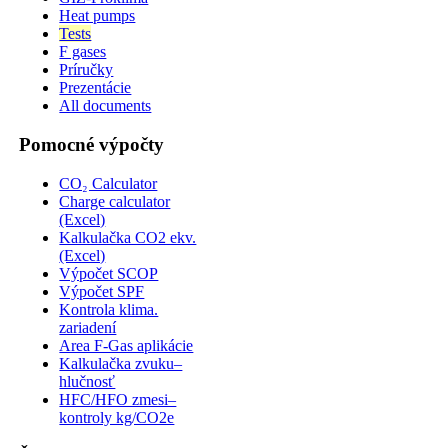
Heat pumps
Tests
F gases
Príručky
Prezentácie
All documents
Pomocné výpočty
CO₂ Calculator
Charge calculator
(Excel)
Kalkulačka CO2 ekv.
(Excel)
Výpočet SCOP
Výpočet SPF
Kontrola klima.
zariadení
Area F-Gas aplikácie
Kalkulačka zvuku–
hlučnosť
HFC/HFO zmesi–
kontroly kg/CO2e