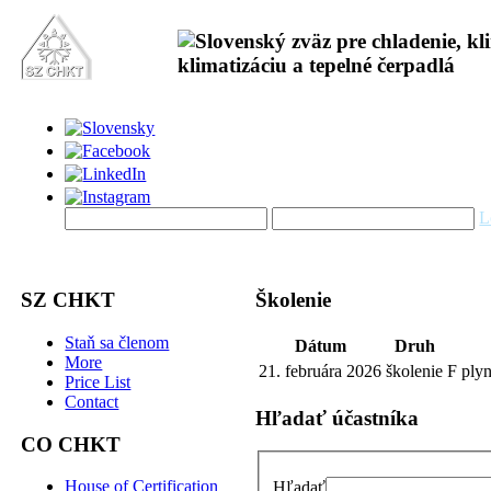
L
SZ CHKT
Školenie
Staň sa členom
Dátum
Druh
More
21. februára 2026
školenie
F ply
Price List
Contact
Hľadať účastníka
CO CHKT
House of Certification
Hľadať