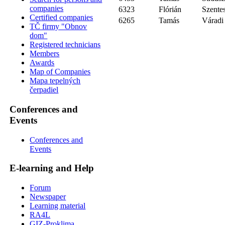
companies
6323
Flórián
Szente
Certified companies
6265
Tamás
Váradi
TČ firmy "Obnov
dom"
Registered technicians
Members
Awards
Map of Companies
Mapa tepelných
čerpadiel
Conferences and
Events
Conferences and
Events
E-learning and Help
Forum
Newspaper
Learning material
RA4L
GIZ-Proklima