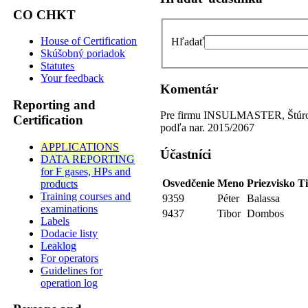
CO CHKT
House of Certification
Hľadať
Skúšobný poriadok
Statutes
Your feedback
Komentár
Reporting and
Pre firmu INSULMASTER, Štúrovo 
Certification
podľa nar. 2015/2067
APPLICATIONS
Účastníci
DATA REPORTING
for F gases, HPs and
Osvedčenie
Meno
Priezvisko
Ti
products
Training courses and
9359
Péter
Balassa
examinations
9437
Tibor
Dombos
Labels
Dodacie listy
Leaklog
For operators
Guidelines for
operation log