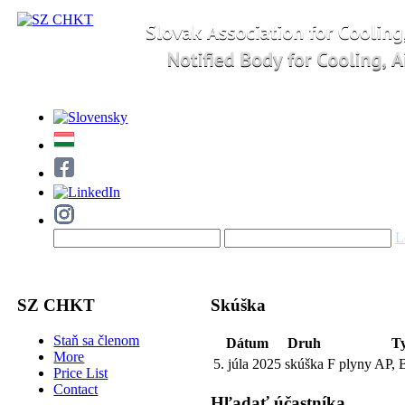
L
SZ CHKT
Skúška
Staň sa členom
Dátum
Druh
T
More
5. júla 2025
skúška
F plyny AP,
Price List
Contact
Hľadať účastníka