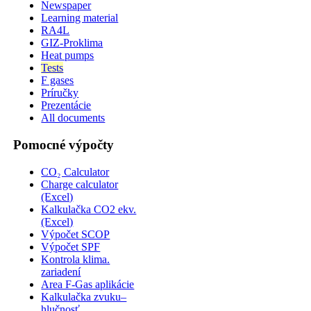
Newspaper
Learning material
RA4L
GIZ-Proklima
Heat pumps
Tests
F gases
Príručky
Prezentácie
All documents
Pomocné výpočty
CO₂ Calculator
Charge calculator
(Excel)
Kalkulačka CO2 ekv.
(Excel)
Výpočet SCOP
Výpočet SPF
Kontrola klima.
zariadení
Area F-Gas aplikácie
Kalkulačka zvuku–
hlučnosť