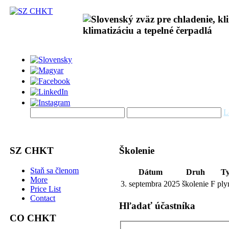
L
SZ CHKT
Školenie
Staň sa členom
Dátum
Druh
T
More
3. septembra 2025
školenie
F pl
Price List
Contact
Hľadať účastníka
CO CHKT