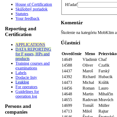
House of Certification
Hľadať
Skúšobný poriadok
Statutes
Your feedback
Komentár
Reporting and
Školenie na kategóriu MobKlim a
Certification
Účastníci
APPLICATIONS
DATA REPORTING
Osvedčenie
Meno
Priezvisko
for F gases, HPs and
products
14649
Vladimir
Chaľ
Training courses and
14588
Oliver
Czafik
examinations
14437
Maroš
Farský
Labels
14392
Richard
Hubacik
Dodacie listy
Leaklog
14473
Michal
Králik
For operators
14456
Roman
Lauro
Guidelines for
14648
Martin
Mihalčin
operation log
14655
Radovan
Mravúch
14699
Tomáš
Müller
Persons and
14713
Miloš
Rajtar
companies
14646
Štefan
Štvrtecký