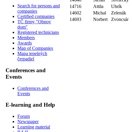
Search for persons and
14716
Attila
Uhrík
companies
14602
Michal
Zelenák
Certified companies
14693
Norbert
Zvoncsár
TČ firmy "Obnov
dom"
Registered technicians
Members
Awards
Map of Companies
Mapa tepelných
čerpadiel
Conferences and
Events
Conferences and
Events
E-learning and Help
Forum
Newspaper
Learning material