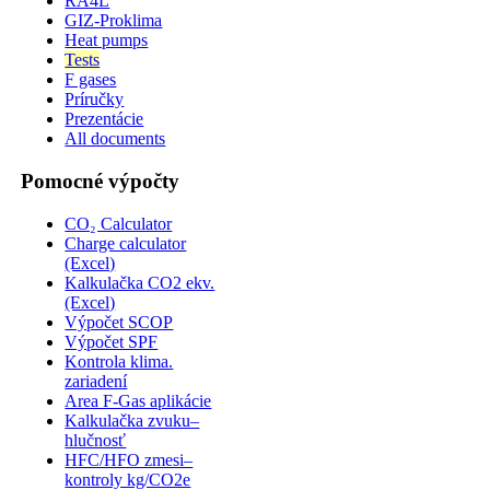
RA4L
GIZ-Proklima
Heat pumps
Tests
F gases
Príručky
Prezentácie
All documents
Pomocné výpočty
CO₂ Calculator
Charge calculator
(Excel)
Kalkulačka CO2 ekv.
(Excel)
Výpočet SCOP
Výpočet SPF
Kontrola klima.
zariadení
Area F-Gas aplikácie
Kalkulačka zvuku–
hlučnosť
HFC/HFO zmesi–
kontroly kg/CO2e