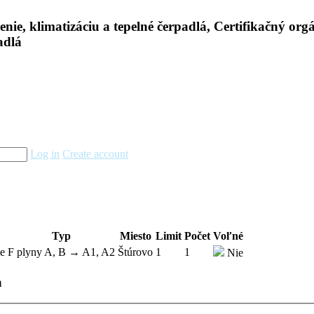
Log in
Create account
Typ
Miesto
Limit
Počet
Voľné
ie
F plyny A, B → A1, A2
Štúrovo
1
1
Nie
a