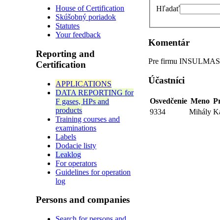
House of Certification
Hľadať
Skúšobný poriadok
Statutes
Your feedback
Komentár
Reporting and
Pre firmu INSULMASTER
Certification
Účastníci
APPLICATIONS
DATA REPORTING for
Osvedčenie
Meno
P
F gases, HPs and
products
9334
Mihály
K
Training courses and
examinations
Labels
Dodacie listy
Leaklog
For operators
Guidelines for operation
log
Persons and companies
Search for persons and