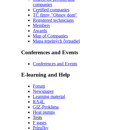
companies
Certified companies
TČ firmy "Obnov dom"
Registered technicians
Members
Awards
Map of Companies
Mapa tepelných čerpadiel
Conferences and Events
Conferences and Events
E-learning and Help
Forum
Newspaper
Learning material
RA4L
GIZ-Proklima
Heat pumps
Tests
F gases
Príručky