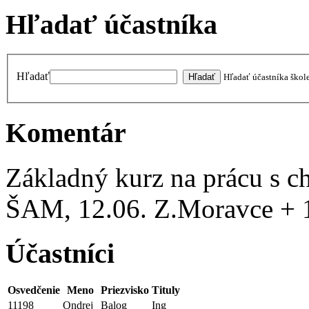
Hľadať účastníka
Hľadať
Hľadať účastníka škol
Komentár
Základný kurz na prácu s ch
ŠAM, 12.06. Z.Moravce + 1
Účastníci
Osvedčenie
Meno
Priezvisko
Tituly
11198
Ondrej
Balog
Ing