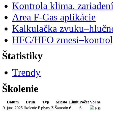
Kontrola klima. zariaden
Area F-Gas aplikácie
Kalkulačka zvuku–hlučn
HFC/HFO zmesi–kontro
Štatistiky
Trendy
Školenie
Dátum
Druh
Typ
Miesto
Limit
Počet
Voľné
9. júna 2025
školenie
F plyny Z
Šamorín
6
6
Nie