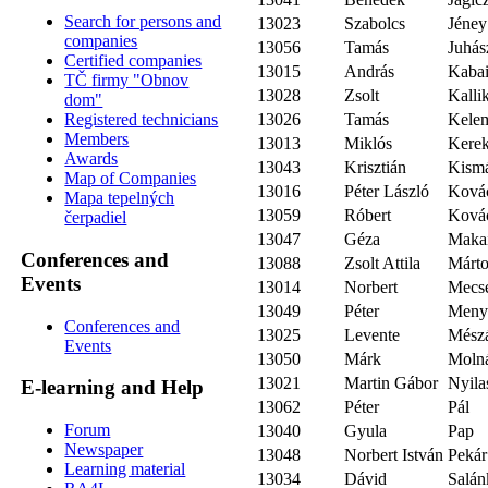
Search for persons and
13023
Szabolcs
Jéney
companies
13056
Tamás
Juhás
Certified companies
13015
András
Kaba
TČ firmy "Obnov
13028
Zsolt
Kalli
dom"
13026
Tamás
Kele
Registered technicians
Members
13013
Miklós
Kere
Awards
13043
Krisztián
Kismá
Map of Companies
13016
Péter László
Ková
Mapa tepelných
13059
Róbert
Ková
čerpadiel
13047
Géza
Maka
Conferences and
13088
Zsolt Attila
Márt
Events
13014
Norbert
Mecs
13049
Péter
Meny
Conferences and
13025
Levente
Mész
Events
13050
Márk
Moln
13021
Martin Gábor
Nyila
E-learning and Help
13062
Péter
Pál
Forum
13040
Gyula
Pap
Newspaper
13048
Norbert István
Pekár
Learning material
13034
Dávid
Salán