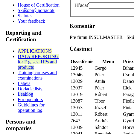
House of Certification
Hľadať
Skúšobný poriadok
Statutes
Your feedback
Komentár
Reporting and
Pre firmu INSULMASTER - Skúš
Certification
Účastníci
APPLICATIONS
DATA REPORTING
Osvedčenie
Meno
Priez
for F gases, HPs and
products
12945
Gergő
Bihar
Training courses and
13046
Péter
Cson
examinations
13029
Attila
Dancs
Labels
13037
Péter
Elek
Dodacie listy
Leaklog
13019
Róbert
Farag
For operators
13087
Tibor
Fiedl
Guidelines for
13053
József
Finta
operation log
13011
Róbert
Gyarm
7647
András
Gyuri
Persons and
13039
Sándor
Horv
companies
13041
Benedek
Jagic