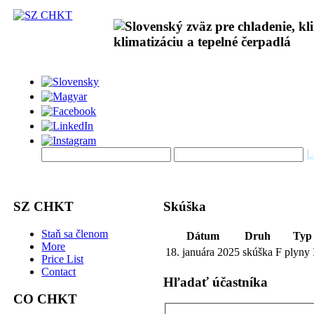
L
SZ CHKT
Skúška
Staň sa členom
Dátum
Druh
Typ
More
18. januára 2025
skúška
F plyny I
Price List
Contact
Hľadať účastníka
CO CHKT