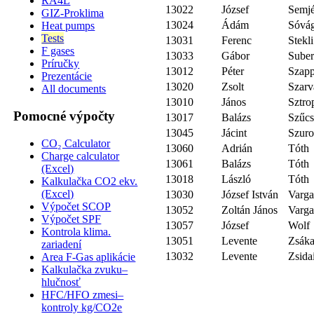
RA4L
13022
József
Semjé
GIZ-Proklima
13024
Ádám
Sóvá
Heat pumps
Tests
13031
Ferenc
Stekli
F gases
13033
Gábor
Suber
Príručky
13012
Péter
Szap
Prezentácie
13020
Zsolt
Szarv
All documents
13010
János
Sztro
Pomocné výpočty
13017
Balázs
Szűc
13045
Jácint
Szur
CO₂ Calculator
13060
Adrián
Tóth
Charge calculator
13061
Balázs
Tóth
(Excel)
13018
László
Tóth
Kalkulačka CO2 ekv.
(Excel)
13030
József István
Varg
Výpočet SCOP
13052
Zoltán János
Varg
Výpočet SPF
13057
József
Wolf
Kontrola klima.
13051
Levente
Zsáka
zariadení
13032
Levente
Zsida
Area F-Gas aplikácie
Kalkulačka zvuku–
hlučnosť
HFC/HFO zmesi–
kontroly kg/CO2e