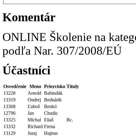
Komentár
ONLINE Školenie na kategó
podľa Nar. 307/2008/EÚ
Účastníci
Osvedčenie
Meno
Priezvisko
Tituly
13228
Arnold
Babindák
13319
Ondrej
Bednárik
13368
Ľuboš
Benkó
12796
Jan
Chudic
13325
Michal
Eliaš
Bc.
13332
Richard
Frena
13129
Juraj
Hajnus