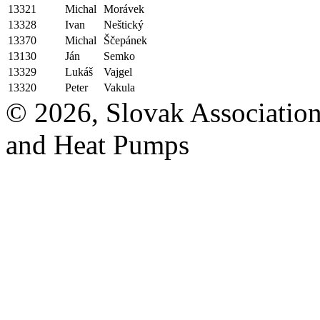
13321
Michal
Morávek
13328
Ivan
Neštický
13370
Michal
Ščepánek
13130
Ján
Semko
13329
Lukáš
Vajgel
13320
Peter
Vakula
© 2026, Slovak Association
and Heat Pumps