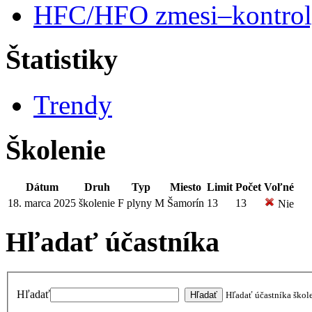
HFC/HFO zmesi–kontro
Štatistiky
Trendy
Školenie
Dátum
Druh
Typ
Miesto
Limit
Počet
Voľné
18. marca 2025
školenie
F plyny M
Šamorín
13
13
Nie
Hľadať účastníka
Hľadať
Hľadať účastníka škol