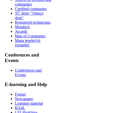
companies
Certified companies
TČ firmy "Obnov
dom"
Registered technicians
Members
Awards
Map of Companies
Mapa tepelných
čerpadiel
Conferences and
Events
Conferences and
Events
E-learning and Help
Forum
Newspaper
Learning material
RA4L
GIZ-Proklima