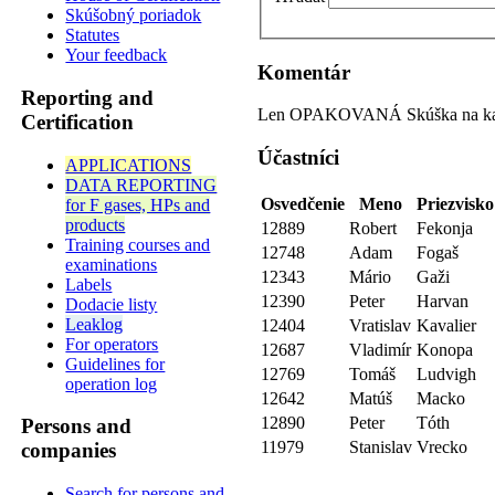
Skúšobný poriadok
Statutes
Your feedback
Komentár
Reporting and
Len OPAKOVANÁ Skúška na kat. I
Certification
Účastníci
APPLICATIONS
DATA REPORTING
Osvedčenie
Meno
Priezvisko
for F gases, HPs and
products
12889
Robert
Fekonja
Training courses and
12748
Adam
Fogaš
examinations
12343
Mário
Gaži
Labels
12390
Peter
Harvan
Dodacie listy
Leaklog
12404
Vratislav
Kavalier
For operators
12687
Vladimír
Konopa
Guidelines for
12769
Tomáš
Ludvigh
operation log
12642
Matúš
Macko
12890
Peter
Tóth
Persons and
11979
Stanislav
Vrecko
companies
Search for persons and