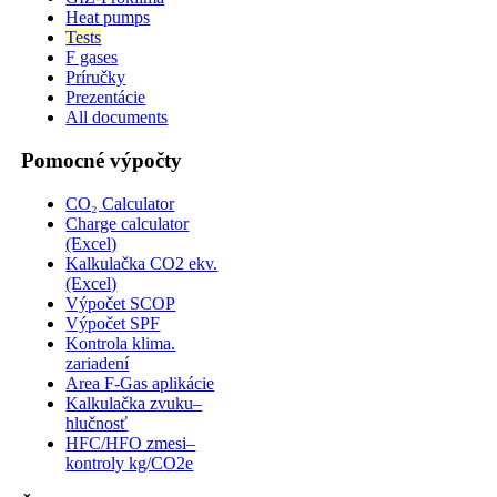
Heat pumps
Tests
F gases
Príručky
Prezentácie
All documents
Pomocné výpočty
CO₂ Calculator
Charge calculator
(Excel)
Kalkulačka CO2 ekv.
(Excel)
Výpočet SCOP
Výpočet SPF
Kontrola klima.
zariadení
Area F-Gas aplikácie
Kalkulačka zvuku–
hlučnosť
HFC/HFO zmesi–
kontroly kg/CO2e