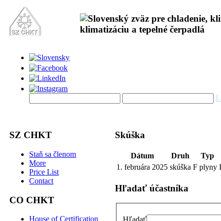
L
SZ CHKT
Skúška
Staň sa členom
Dátum
Druh
Typ
More
1. februára 2025
skúška
F plyny 
Price List
Contact
Hľadať účastníka
CO CHKT
House of Certification
Hľadať