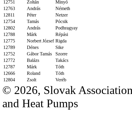
12751
Zoltán
Minyó
12763
András
Németh
12811
Péter
Netzer
12754
Tamás
Pócsik
12802
András
Podhragyay
12788
Márk
Répási
12775
Norbert József
Rigda
12789
Dénes
Sike
12752
Gábor Tamás
Szorre
12772
Balázs
Takács
12787
Márk
Tóth
12666
Roland
Tóth
12804
Zsolt
Veréb
© 2026, Slovak Association
and Heat Pumps