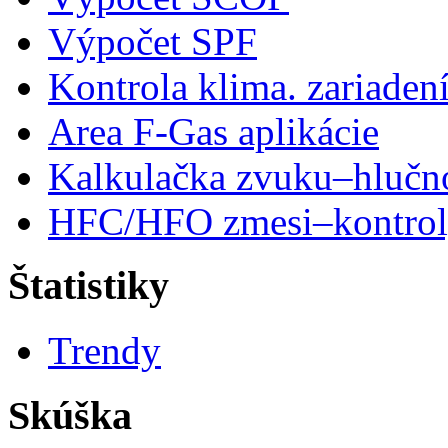
Výpočet SPF
Kontrola klima. zariaden
Area F-Gas aplikácie
Kalkulačka zvuku–hlučn
HFC/HFO zmesi–kontro
Štatistiky
Trendy
Skúška