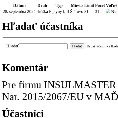
Dátum
Druh
Typ
Miesto
Limit
Počet
Voľné
28. septembra 2024
skúška
F plyny I, II
Štúrovo
31
31
Nie
Hľadať účastníka
Hľadať
Hľadať účastníka škol
Komentár
Pre firmu INSULMASTER - S
Nar. 2015/2067/EU v M
Účastníci