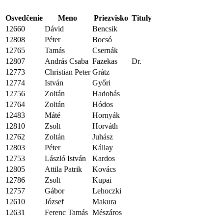
Osvedčenie
Meno
Priezvisko
Tituly
12660
Dávid
Bencsik
12808
Péter
Bocsó
12765
Tamás
Csernák
12807
András Csaba
Fazekas
Dr.
12773
Christian Peter
Grátz
12774
István
Győri
12756
Zoltán
Hadobás
12764
Zoltán
Hódos
12483
Máté
Hornyák
12810
Zsolt
Horváth
12762
Zoltán
Juhász
12803
Péter
Kállay
12753
László István
Kardos
12805
Attila Patrik
Kovács
12786
Zsolt
Kupai
12757
Gábor
Lehoczki
12610
József
Makura
12631
Ferenc Tamás
Mészáros