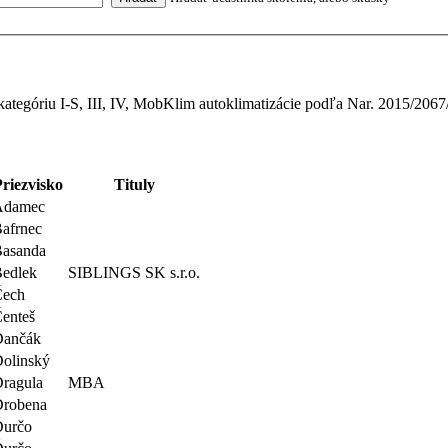
tegóriu I-S, III, IV, MobKlim autoklimatizácie podľa Nar. 2015/20
Priezvisko
Tituly
Adamec
afrnec
Basanda
edlek
SIBLINGS SK s.r.o.
Čech
enteš
Dančák
olinský
ragula
MBA
Drobena
Ďurčo