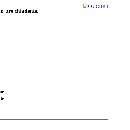
né
ie