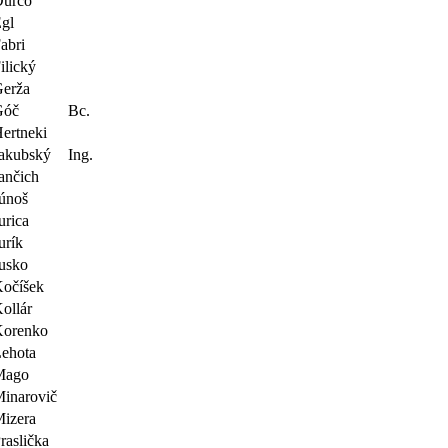
Ďurčo
gl
abri
ilický
erža
Góč
Bc.
ertneki
akubský
Ing.
ančich
únoš
urica
urík
usko
očíšek
ollár
Korenko
ehota
Mago
inarovič
izera
raslička