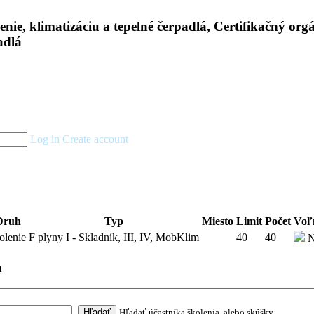
Log in
Create account
Druh
Typ
Miesto
Limit
Počet
Voľ
olenie
F plyny I - Skladník, III, IV, MobKlim
40
40
N
a
Hľadať účastníka školenia, alebo skúšky