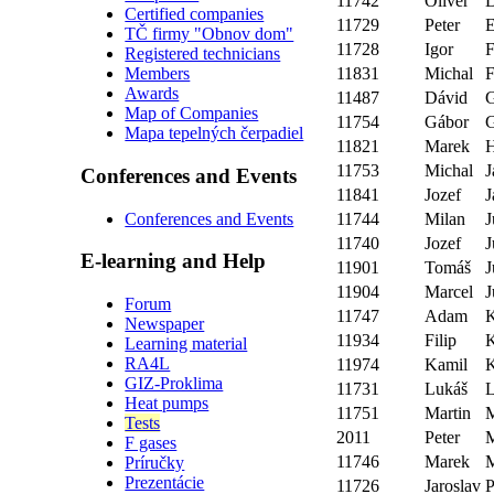
11742
Oliver
Certified companies
11729
Peter
E
TČ firmy "Obnov dom"
11728
Igor
F
Registered technicians
11831
Michal
F
Members
Awards
11487
Dávid
G
Map of Companies
11754
Gábor
Mapa tepelných čerpadiel
11821
Marek
H
11753
Michal
J
Conferences and Events
11841
Jozef
J
Conferences and Events
11744
Milan
J
11740
Jozef
J
E-learning and Help
11901
Tomáš
J
11904
Marcel
J
Forum
11747
Adam
K
Newspaper
11934
Filip
K
Learning material
RA4L
11974
Kamil
GIZ-Proklima
11731
Lukáš
L
Heat pumps
11751
Martin
Tests
2011
Peter
M
F gases
11746
Marek
M
Príručky
Prezentácie
11726
Jaroslav
P