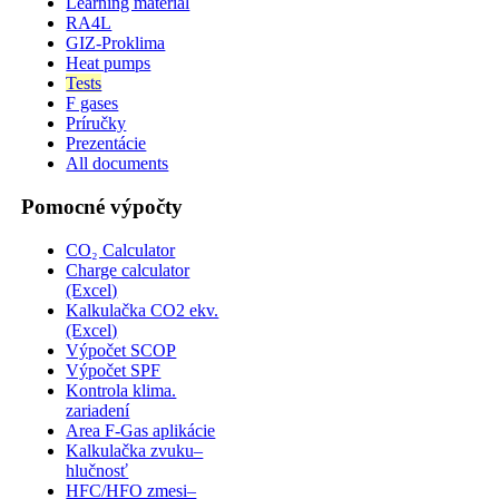
Learning material
RA4L
GIZ-Proklima
Heat pumps
Tests
F gases
Príručky
Prezentácie
All documents
Pomocné výpočty
CO₂ Calculator
Charge calculator
(Excel)
Kalkulačka CO2 ekv.
(Excel)
Výpočet SCOP
Výpočet SPF
Kontrola klima.
zariadení
Area F-Gas aplikácie
Kalkulačka zvuku–
hlučnosť
HFC/HFO zmesi–