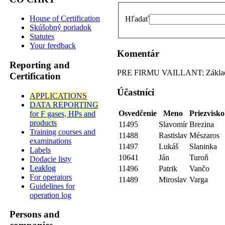
House of Certification
Hľadať
Skúšobný poriadok
Statutes
Your feedback
Komentár
Reporting and
PRE FIRMU VAILLANT: Základný k
Certification
Účastníci
APPLICATIONS
DATA REPORTING
Osvedčenie
Meno
Priezvisko
for F gases, HPs and
products
11495
Slavomír
Brezina
Training courses and
11488
Rastislav
Mészaros
examinations
11497
Lukáš
Slaninka
Labels
10641
Ján
Turoň
Dodacie listy
Leaklog
11496
Patrik
Vančo
For operators
11489
Miroslav
Varga
Guidelines for
operation log
Persons and