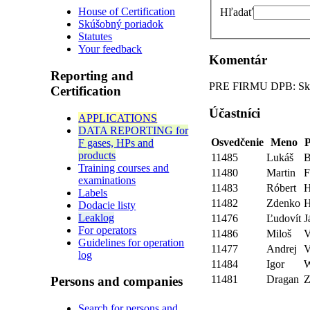
House of Certification
Hľadať
Skúšobný poriadok
Statutes
Your feedback
Komentár
Reporting and
PRE FIRMU DPB: Skúš
Certification
Účastníci
APPLICATIONS
DATA REPORTING for
Osvedčenie
Meno
P
F gases, HPs and
products
11485
Lukáš
B
Training courses and
11480
Martin
F
examinations
11483
Róbert
H
Labels
11482
Zdenko
H
Dodacie listy
Leaklog
11476
Ľudovít
J
For operators
11486
Miloš
V
Guidelines for operation
11477
Andrej
V
log
11484
Igor
W
11481
Dragan
Z
Persons and companies
Search for persons and