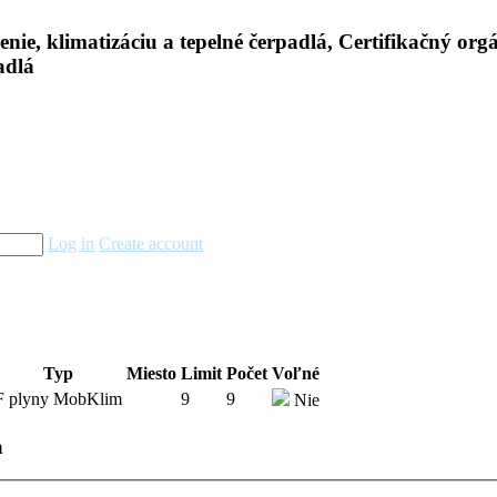
Log in
Create account
Typ
Miesto
Limit
Počet
Voľné
F plyny MobKlim
9
9
Nie
a