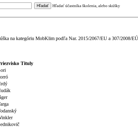
Hľadať účastníka školenia, alebo skúšky
ka na kategóriu MobKlim podľa Nar. 2015/2067/EU a 307/2008/E
riezvisko
Tituly
ori
orró
rdý
udák
áger
arga
odanský
inkler
ednikovič