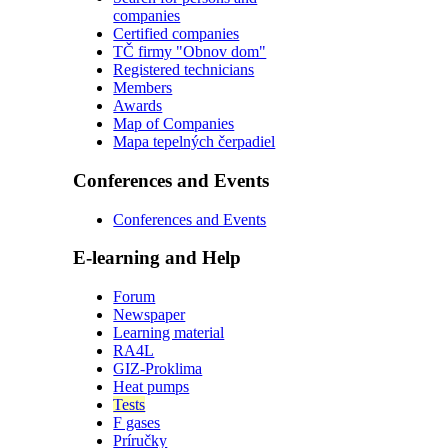
companies
Certified companies
TČ firmy "Obnov dom"
Registered technicians
Members
Awards
Map of Companies
Mapa tepelných čerpadiel
Conferences and Events
Conferences and Events
E-learning and Help
Forum
Newspaper
Learning material
RA4L
GIZ-Proklima
Heat pumps
Tests
F gases
Príručky