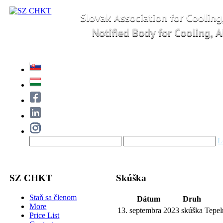
L
SZ CHKT
Skúška
Staň sa členom
Dátum
Druh
More
13. septembra 2023
skúška
Tepel
Price List