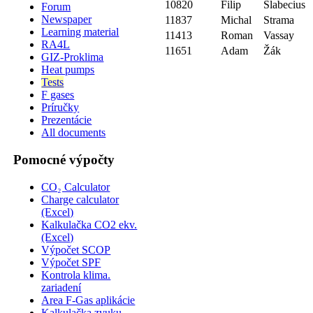
10820
Filip
Slabecius
Forum
Newspaper
11837
Michal
Strama
Learning material
11413
Roman
Vassay
RA4L
11651
Adam
Žák
GIZ-Proklima
Heat pumps
Tests
F gases
Príručky
Prezentácie
All documents
Pomocné výpočty
CO₂ Calculator
Charge calculator
(Excel)
Kalkulačka CO2 ekv.
(Excel)
Výpočet SCOP
Výpočet SPF
Kontrola klima.
zariadení
Area F-Gas aplikácie
Kalkulačka zvuku–