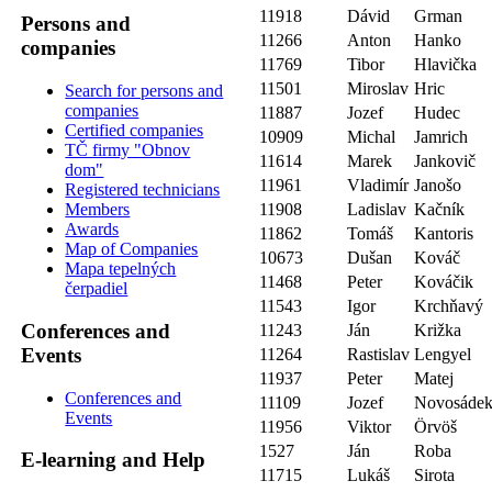
11918
Dávid
Grman
Persons and
11266
Anton
Hanko
companies
11769
Tibor
Hlavička
11501
Miroslav
Hric
Search for persons and
companies
11887
Jozef
Hudec
Certified companies
10909
Michal
Jamrich
TČ firmy "Obnov
11614
Marek
Jankovič
dom"
11961
Vladimír
Janošo
Registered technicians
11908
Ladislav
Kačník
Members
Awards
11862
Tomáš
Kantoris
Map of Companies
10673
Dušan
Kováč
Mapa tepelných
11468
Peter
Kováčik
čerpadiel
11543
Igor
Krchňavý
Conferences and
11243
Ján
Križka
Events
11264
Rastislav
Lengyel
11937
Peter
Matej
Conferences and
11109
Jozef
Novosáde
Events
11956
Viktor
Örvöš
1527
Ján
Roba
E-learning and Help
11715
Lukáš
Sirota