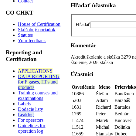
Contact
Hľadať účastníka
CO CHKT
House of Certification
Hľadať
Skúšobný poriadok
Statutes
Your feedback
Komentár
Reporting and
Akredit.školenie a skúška 3279 n
Certification
školenie, 20.9. skúška
APPLICATIONS
Účastníci
DATA REPORTING
for F gases, HPs and
Osvedčenie
Meno
Priezvisk
products
Training courses and
10886
Štefan
Bandžuch
examinations
5203
Adam
Barabáš
Labels
1631
Richard
Bartalos
Dodacie listy
1769
Peter
Bednár
Leaklog
For operators
11474
Marek
Budovec
Guidelines for
11512
Michal
Dolinka
operation log
11659
Stanislav
Dubec