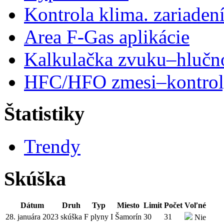
Kontrola klima. zariaden
Area F-Gas aplikácie
Kalkulačka zvuku–hlučn
HFC/HFO zmesi–kontro
Štatistiky
Trendy
Skúška
Dátum
Druh
Typ
Miesto
Limit
Počet
Voľné
28. januára 2023
skúška
F plyny I
Šamorín
30
31
Nie