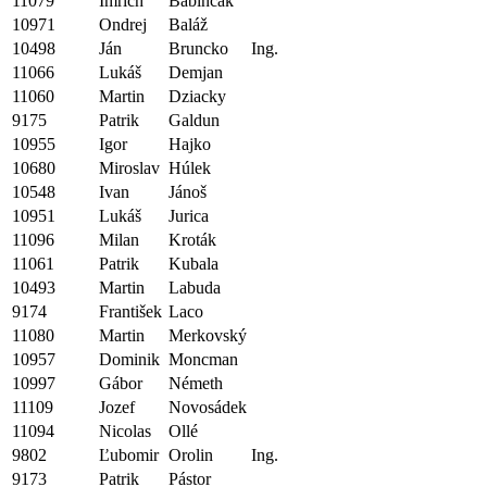
11079
Imrich
Babinčák
10971
Ondrej
Baláž
10498
Ján
Bruncko
Ing.
11066
Lukáš
Demjan
11060
Martin
Dziacky
9175
Patrik
Galdun
10955
Igor
Hajko
10680
Miroslav
Húlek
10548
Ivan
Jánoš
10951
Lukáš
Jurica
11096
Milan
Kroták
11061
Patrik
Kubala
10493
Martin
Labuda
9174
František
Laco
11080
Martin
Merkovský
10957
Dominik
Moncman
10997
Gábor
Németh
11109
Jozef
Novosádek
11094
Nicolas
Ollé
9802
Ľubomir
Orolin
Ing.
9173
Patrik
Pástor