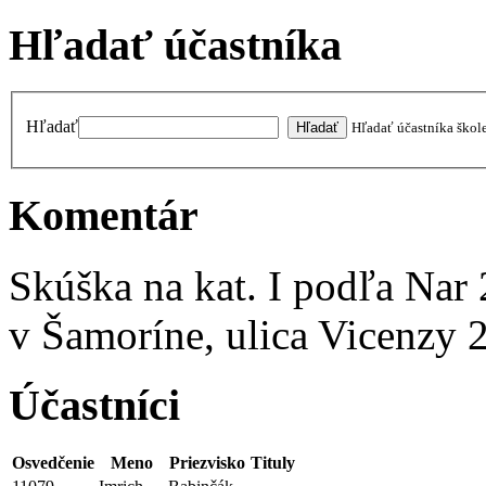
Hľadať účastníka
Hľadať
Hľadať účastníka škol
Komentár
Skúška na kat. I podľa Nar
v Šamoríne, ulica Vicenzy
Účastníci
Osvedčenie
Meno
Priezvisko
Tituly