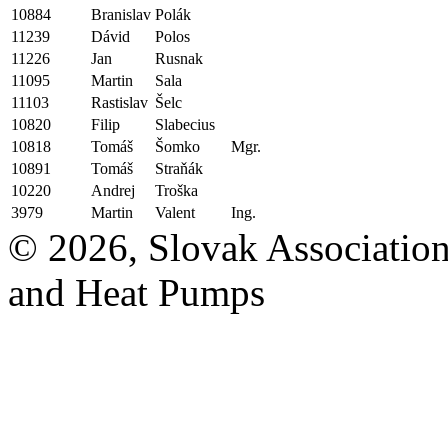
10884
Branislav
Polák
11239
Dávid
Polos
11226
Jan
Rusnak
11095
Martin
Sala
11103
Rastislav
Šelc
10820
Filip
Slabecius
10818
Tomáš
Šomko
Mgr.
10891
Tomáš
Straňák
10220
Andrej
Troška
3979
Martin
Valent
Ing.
© 2026, Slovak Association
and Heat Pumps