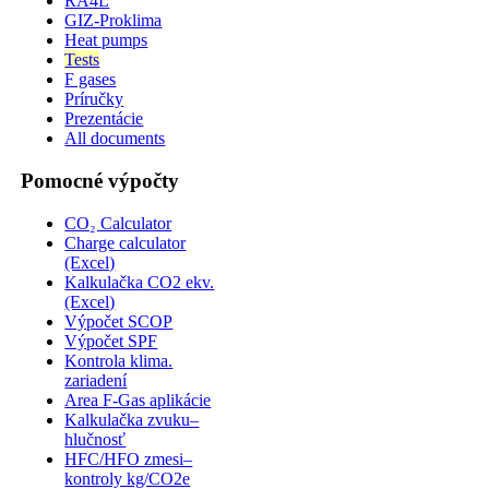
RA4L
GIZ-Proklima
Heat pumps
Tests
F gases
Príručky
Prezentácie
All documents
Pomocné výpočty
CO₂ Calculator
Charge calculator
(Excel)
Kalkulačka CO2 ekv.
(Excel)
Výpočet SCOP
Výpočet SPF
Kontrola klima.
zariadení
Area F-Gas aplikácie
Kalkulačka zvuku–
hlučnosť
HFC/HFO zmesi–
kontroly kg/CO2e