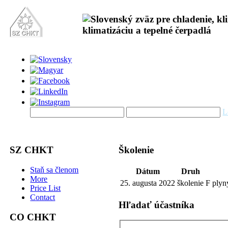
L
SZ CHKT
Školenie
Staň sa členom
Dátum
Druh
More
25. augusta 2022
školenie
F plyn
Price List
Contact
Hľadať účastníka
CO CHKT