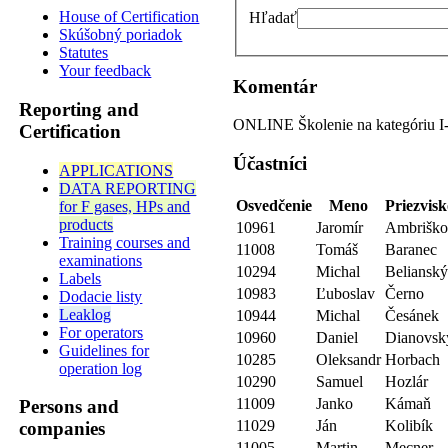
House of Certification
Hľadať
Skúšobný poriadok
Statutes
Your feedback
Komentár
Reporting and
ONLINE Školenie na kategóriu I-
Certification
Účastníci
APPLICATIONS
DATA REPORTING
Osvedčenie
Meno
Priezvis
for F gases, HPs and
products
10961
Jaromír
Ambrišk
Training courses and
11008
Tomáš
Baranec
examinations
10294
Michal
Beliansk
Labels
10983
Ľuboslav
Černo
Dodacie listy
Leaklog
10944
Michal
Česánek
For operators
10960
Daniel
Dianovsk
Guidelines for
10285
Oleksandr
Horbach
operation log
10290
Samuel
Hozlár
11009
Janko
Kámaň
Persons and
11029
Ján
Kolibík
companies
11005
Martin
Mecner