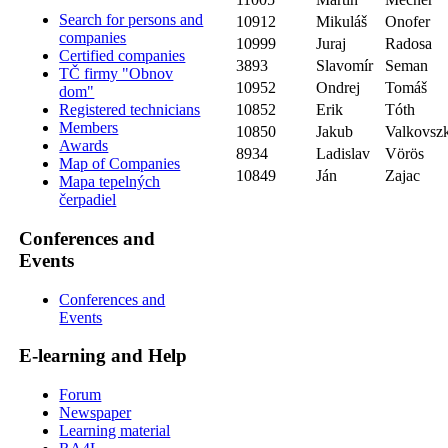
Search for persons and
10912
Mikuláš
Onofer
companies
10999
Juraj
Radosa
Certified companies
3893
Slavomír
Seman
TČ firmy "Obnov
10952
Ondrej
Tomáš
dom"
10852
Erik
Tóth
Registered technicians
Members
10850
Jakub
Valkovsz
Awards
8934
Ladislav
Vörös
Map of Companies
10849
Ján
Zajac
Mapa tepelných
čerpadiel
Conferences and
Events
Conferences and
Events
E-learning and Help
Forum
Newspaper
Learning material