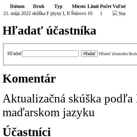
Dátum
Druh
Typ
Miesto
Limit
Počet
Voľné
21. mája 2022
skúška
F plyny I, II
Štúrovo
10
1
Nie
Hľadať účastníka
Hľadať
Hľadať účastníka škol
Komentár
Aktualizačná skúška podľa
maďarskom jazyku
Účastníci