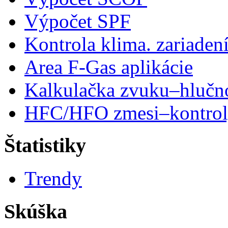
Výpočet SPF
Kontrola klima. zariaden
Area F-Gas aplikácie
Kalkulačka zvuku–hlučn
HFC/HFO zmesi–kontro
Štatistiky
Trendy
Skúška