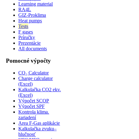
Learning material
RA4L
GIZ-Proklima
Heat pumps
Tests
F gases
Príručky
Prezentácie
All documents
Pomocné výpočty
CO₂ Calculator
Charge calculator
(Excel)
Kalkulačka CO2 ekv.
(Excel)
Výpočet SCOP
Výpočet SPF
Kontrola klima.
zariadení
Area F-Gas aplikácie
Kalkulačka zvuku–
hlučnosť