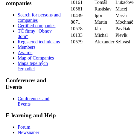
10161
Tomáš
Lukačovi
companies
10561
Rastislav
Macej
Search for persons and
10439
Igor
Masár
companies
8071
Martin
Mochnáč
Certified companies
10578
Ján
Pavčiak
TČ firmy "Obnov
10133
Michal
Plevík
dom"
10579
Alexander
Szilvási
Registered technicians
Members
Awards
Map of Companies
Mapa tepelných
čerpadiel
Conferences and
Events
Conferences and
Events
E-learning and Help
Forum
Newspaper