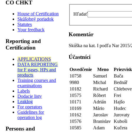
CO CHKT
House of Certification
Hľadať
Skúšobný poriadok
Statutes
Your feedback
Komentár
Reporting and
Skúška na kat. I podľa Nar 2015
Certification
Účastníci
APPLICATIONS
DATA REPORTING
Osvedčenie
Meno
Priezvis
for F gases, HPs and
products
10758
Samuel
Bača
Training courses and
9980
Michal
Bednář
examinations
10182
Richard
Chlebove
Labels
10575
Róbert
Frei
Dodacie listy
Leaklog
10171
Adrián
Hajšo
For operators
10169
Mário
Hudec
Guidelines for
10162
Jaroslav
Jurovaty
operation log
10576
Branislav
Kuboši
10585
Adam
Kučera
Persons and