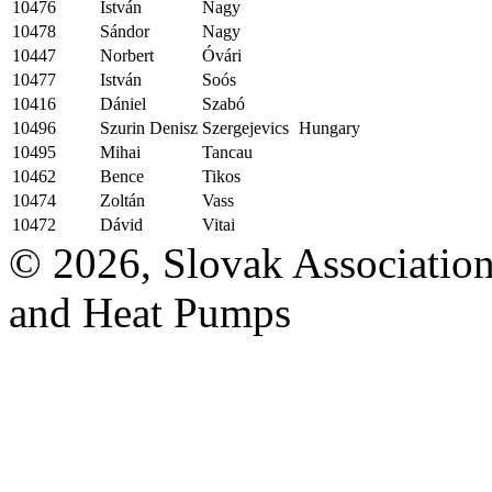
10476
István
Nagy
10478
Sándor
Nagy
10447
Norbert
Óvári
10477
István
Soós
10416
Dániel
Szabó
10496
Szurin Denisz
Szergejevics
Hungary
10495
Mihai
Tancau
10462
Bence
Tikos
10474
Zoltán
Vass
10472
Dávid
Vitai
© 2026, Slovak Association
and Heat Pumps