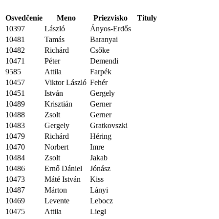
Osvedčenie
Meno
Priezvisko
Tituly
10397
László
Ányos-Erdős
10481
Tamás
Baranyai
10482
Richárd
Csőke
10471
Péter
Demendi
9585
Attila
Farpék
10457
Viktor László
Fehér
10451
István
Gergely
10489
Krisztián
Gerner
10488
Zsolt
Gerner
10483
Gergely
Gratkovszki
10479
Richárd
Héring
10470
Norbert
Imre
10484
Zsolt
Jakab
10486
Ernő Dániel
Jónász
10473
Máté István
Kiss
10487
Márton
Lányi
10469
Levente
Lebocz
10475
Attila
Liegl