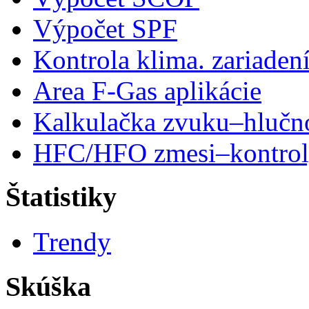
Výpočet SPF
Kontrola klima. zariaden
Area F-Gas aplikácie
Kalkulačka zvuku–hlučn
HFC/HFO zmesi–kontro
Štatistiky
Trendy
Skúška