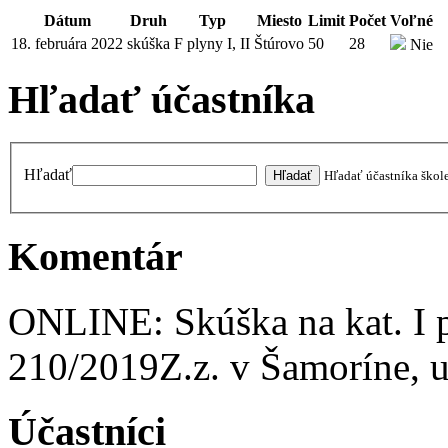
Dátum
Druh
Typ
Miesto
Limit
Počet
Voľné
18. februára 2022
skúška
F plyny I, II
Štúrovo
50
28
Nie
Hľadať účastníka
Hľadať
Hľadať účastníka škol
Komentár
ONLINE: Skúška na kat. I 
210/2019Z.z. v Šamoríne, 
Účastníci