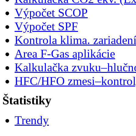
Výpočet SCOP
Výpočet SPF
Kontrola klima. zariaden
Area F-Gas aplikácie
Kalkulačka zvuku–hlučn
HFC/HFO zmesi–kontro
Štatistiky
Trendy