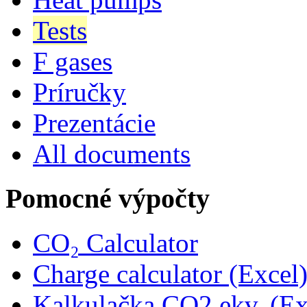
Tests
F gases
Príručky
Prezentácie
All documents
Pomocné výpočty
CO₂ Calculator
Charge calculator (Excel
Kalkulačka CO2 ekv. (Ex