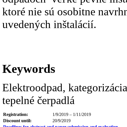
ktoré nie sú osobitne navrh
uvedených inštalácií.
Keywords
Elektroodpad, kategorizácia,
tepelné čerpadlá
Registration:
1/9/2019 – 1/11/2019
Discount until:
20/9/2019
Deadlines for abstract and paper submission and evaluation