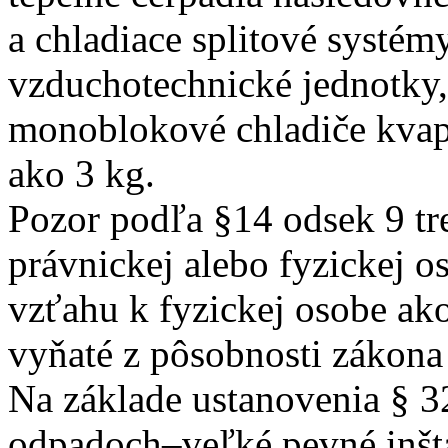
a chladiace splitové systémy
vzduchotechnické jednotky,
monoblokové chladiče kvap
ako 3 kg.
Pozor podľa §14 odsek 9 tr
právnickej alebo fyzickej o
vzťahu k fyzickej osobe ak
vyňaté z pôsobnosti zákon
Na základe ustanovenia § 32
odpadoch–veľké pevné inšta