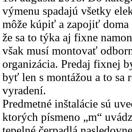
výmenu spadajú všetky elek
môže kúpiť a zapojiť doma d
že sa to týka aj fixne namo
však musí montovať odborne
organizácia. Predaj fixnej b
byť len s montážou a to sa 
vyradení.
Predmetné inštalácie sú uv
ktorých písmeno „m“ uvádza
tepelné čerpadlá nasledovne