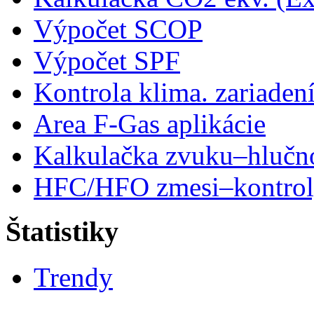
Výpočet SCOP
Výpočet SPF
Kontrola klima. zariaden
Area F-Gas aplikácie
Kalkulačka zvuku–hlučn
HFC/HFO zmesi–kontro
Štatistiky
Trendy