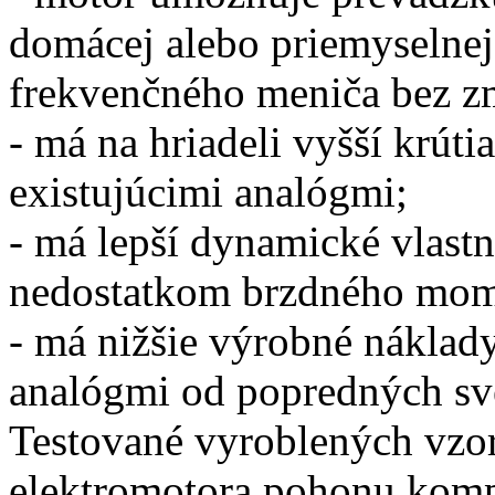
domácej alebo priemyselnej 
frekvenčného meniča bez zm
- má na hriadeli vyšší krút
existujúcimi analógmi;
- má lepší dynamické vlastn
nedostatkom brzdného mome
- má nižšie výrobné náklady
analógmi od popredných sv
Testované vyroblených vzo
elektromotora pohonu kom