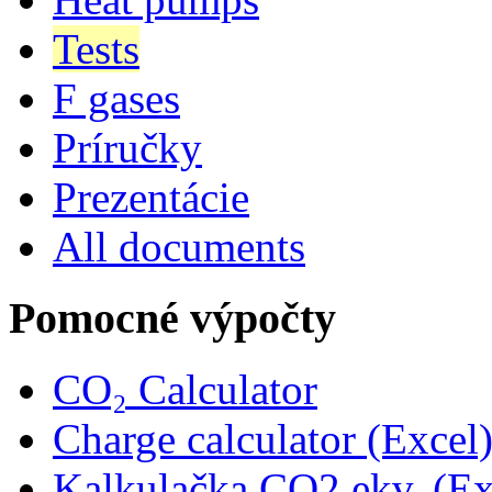
Tests
F gases
Príručky
Prezentácie
All documents
Pomocné výpočty
CO₂ Calculator
Charge calculator (Excel
Kalkulačka CO2 ekv. (Ex