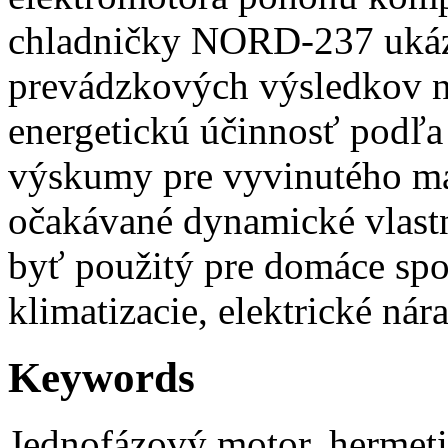
chladničky NORD-237 ukáza
prevádzkových výsledkov 
energetickú účinnosť podľ
výskumy pre vyvinutého ma
očakávané dynamické vlast
byť použitý pre domáce spot
klimatizacie, elektrické nár
Keywords
Jednofázový motor, hermeti