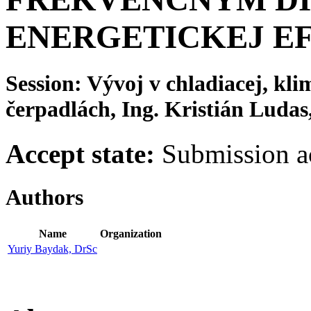
ENERGETICKEJ EF
Session: Vývoj v chladiacej, kli
čerpadlách, Ing. Kristián Ludas,
Accept state:
Submission a
Authors
Name
Organization
Yuriy Baydak, DrSc