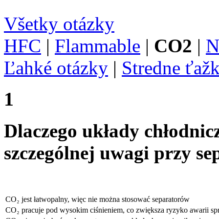
Všetky otázky
HFC
|
Flammable
|
CO2
|
N
Ľahké otázky
|
Stredne ťaž
1
Dlaczego układy chłodni
szczególnej uwagi przy sep
CO₂ jest łatwopalny, więc nie można stosować separatorów
CO₂ pracuje pod wysokim ciśnieniem, co zwiększa ryzyko awarii sp