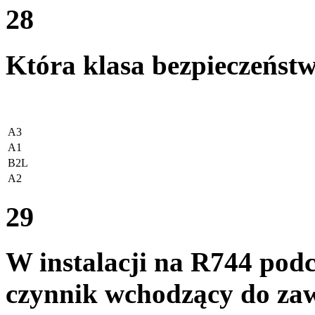
28
Która klasa bezpieczeńst
A3
A1
B2L
A2
29
W instalacji na R744 pod
czynnik wchodzący do za