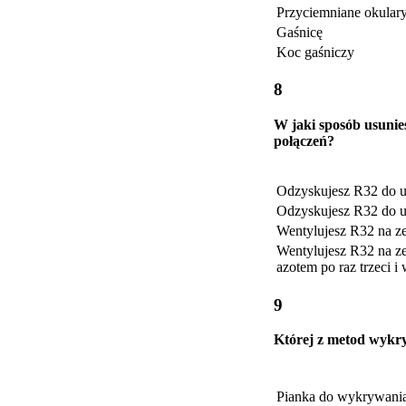
Przyciemniane okular
Gaśnicę
Koc gaśniczy
8
W jaki sposób usunie
połączeń?
Odzyskujesz R32 do u
Odzyskujesz R32 do uz
Wentylujesz R32 na ze
Wentylujesz R32 na zew
azotem po raz trzeci i
9
Której z metod wykry
Pianka do wykrywania