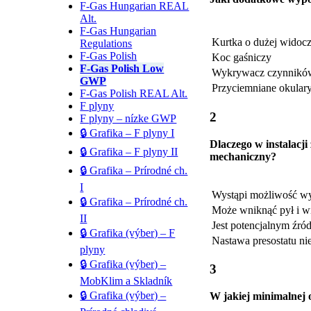
F-Gas Hungarian REAL
Alt.
F-Gas Hungarian
Kurtka o dużej widoc
Regulations
F-Gas Polish
Koc gaśniczy
F-Gas Polish Low
Wykrywacz czynnikó
GWP
Przyciemniane okular
F-Gas Polish REAL Alt.
F plyny
2
F plyny – nízke GWP
🔒 Grafika – F plyny I
Dlaczego w instalacj
🔒 Grafika – F plyny II
mechaniczny?
🔒 Grafika – Prírodné ch.
I
Wystąpi możliwość wy
🔒 Grafika – Prírodné ch.
Może wniknąć pył i w
II
Jest potencjalnym źró
🔒 Grafika (výber) – F
Nastawa presostatu ni
plyny
🔒 Grafika (výber) –
3
MobKlim a Skladník
🔒 Grafika (výber) –
W jakiej minimalnej 