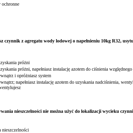
y ochronne
sz czynnik z agregatu wody lodowej o napełnieniu 10kg R32, usy
zyskania próżni
yskania próżni, napełniasz instalację azotem do ciśnienia względnego 
wnątrz i opróżniasz system
nątrz; napełniasz instalację azotem do uzyskania nadciśnienia, wentylu
 wentylujesz
wania nieszczelności nie można użyć do lokalizacji wycieku czyn
 nieszczelności