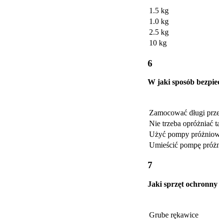
1.5 kg
1.0 kg
2.5 kg
10 kg
6
W jaki sposób bezpie
Zamocować długi prze
Nie trzeba opróżniać 
Użyć pompy próżniowe
Umieścić pompę próż
7
Jaki sprzęt ochronny
Grube rękawice