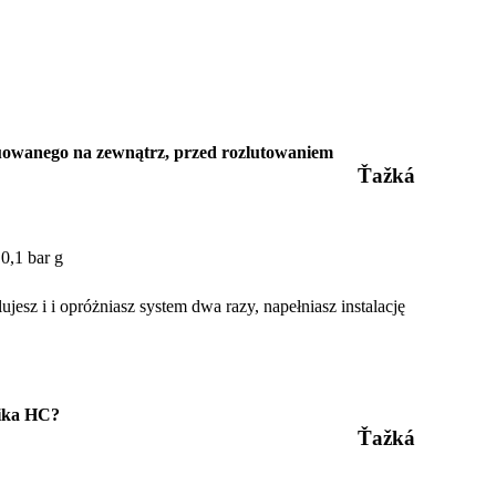
tuowanego na zewnątrz, przed rozlutowaniem
Ťažká
0,1 bar g
jesz i i opróżniasz system dwa razy, napełniasz instalację
nika HC?
Ťažká