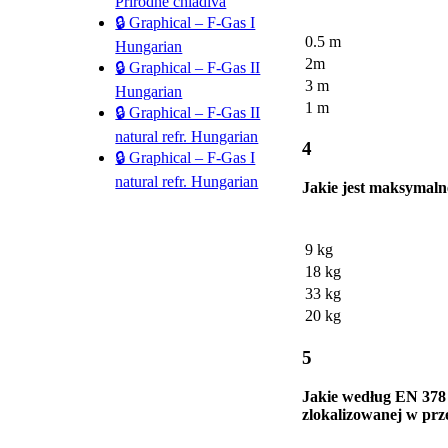
Prírodné chladivá
🔒 Graphical – F-Gas I
0.5 m
Hungarian
2m
🔒 Graphical – F-Gas II
3 m
Hungarian
1 m
🔒 Graphical – F-Gas II
natural refr. Hungarian
4
🔒 Graphical – F-Gas I
natural refr. Hungarian
Jakie jest maksymaln
9 kg
18 kg
33 kg
20 kg
5
Jakie według EN 378
zlokalizowanej w prz