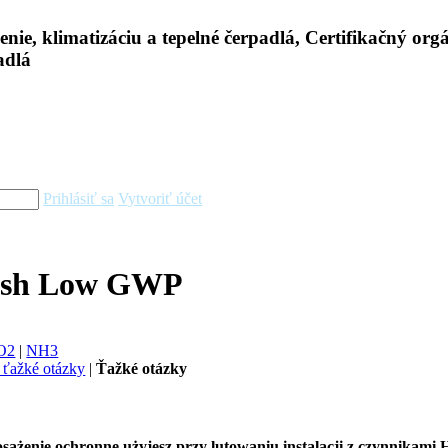
Prihlásiť sa
Vytvoriť účet
lish Low GWP
O2
|
NH3
 ťažké otázky
|
Ťažké otázky
ażenie ochronne użyjesz przy lutowaniu instalacji z czynnikami