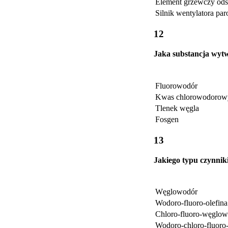
Element grzewczy ods
Silnik wentylatora pa
12
Jaka substancja wytw
Fluorowodór
Kwas chlorowodorow
Tlenek węgla
Fosgen
13
Jakiego typu czynnik
Węglowodór
Wodoro-fluoro-olefina
Chloro-fluoro-węglo
Wodoro-chloro-fluor