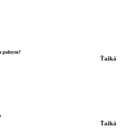
em palnym?
Ťažká
?
Ťažká