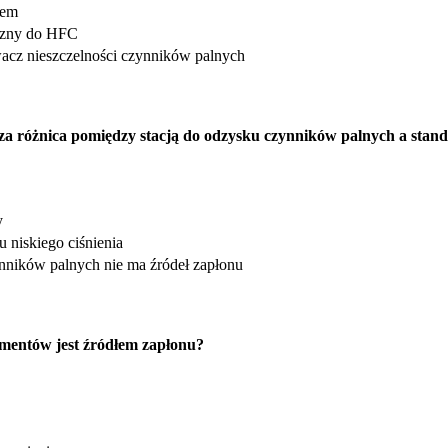
łem
czny do HFC
acz nieszczelności czynników palnych
sza różnica pomiędzy stacją do odzysku czynników palnych a sta
y
u niskiego ciśnienia
nników palnych nie ma źródeł zapłonu
ementów jest źródłem zapłonu?