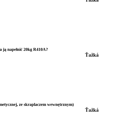
na ją napełnić 20kg R410A?
Ťažká
rmetycznej, ze skraplaczem wewnętrznym)
Ťažká