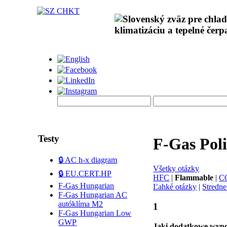
Testy
F-Gas Po
🔒 AC h-x diagram
Všetky otázky
🔒 EU.CERT.HP
HFC
|
Flammable
|
C
F-Gas Hungarian
Ľahké otázky
|
Stredne
F-Gas Hungarian AC
autóklíma M2
1
F-Gas Hungarian Low
GWP
Jaki dodatkowe wypos