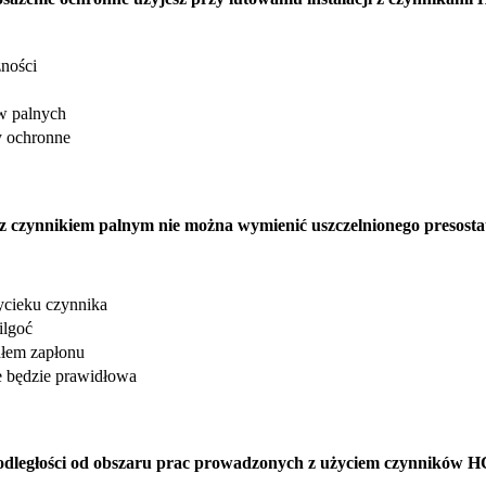
zności
w palnych
y ochronne
i z czynnikiem palnym nie można wymienić uszczelnionego presost
cieku czynnika
ilgoć
dłem zapłonu
e będzie prawidłowa
odległości od obszaru prac prowadzonych z użyciem czynników H