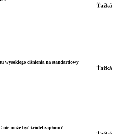
Ťažká
atu wysokiego ciśnienia na standardowy
Ťažká
C nie może być źródeł zapłonu?
Ťažká