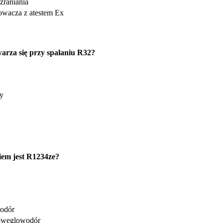
zraniania
rowacza z atestem Ex
arza się przy spalaniu R32?
y
iem jest R1234ze?
wodór
o-węglowodór