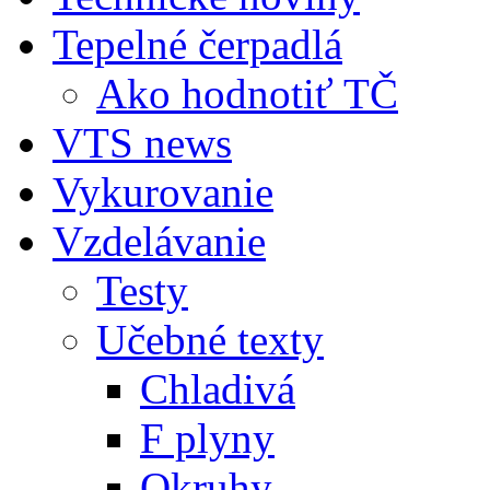
Tepelné čerpadlá
Ako hodnotiť TČ
VTS news
Vykurovanie
Vzdelávanie
Testy
Učebné texty
Chladivá
F plyny
Okruhy