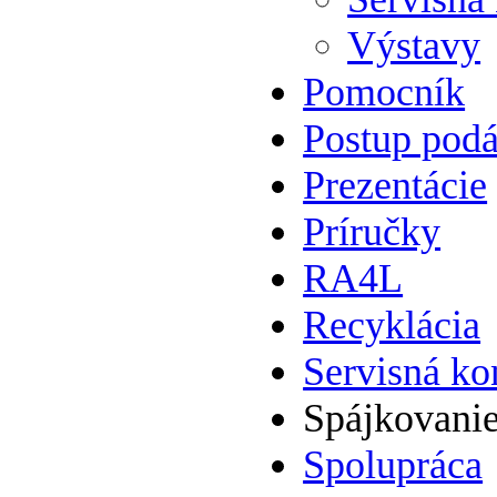
Výstavy
Pomocník
Postup podá
Prezentácie
Príručky
RA4L
Recyklácia
Servisná ko
Spájkovani
Spolupráca