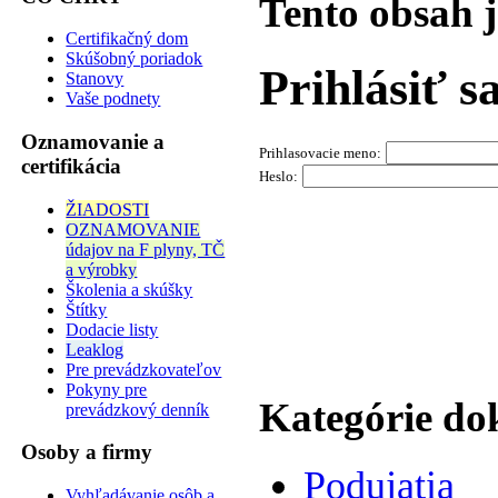
Tento obsah 
Certifikačný dom
Skúšobný poriadok
Prihlásiť s
Stanovy
Vaše podnety
Oznamovanie a
Prihlasovacie meno:
certifikácia
Heslo:
ŽIADOSTI
OZNAMOVANIE
údajov na F plyny, TČ
a výrobky
Školenia a skúšky
Štítky
Dodacie listy
Leaklog
Pre prevádzkovateľov
Pokyny pre
Kategórie d
prevádzkový denník
Osoby a firmy
Podujatia
Vyhľadávanie osôb a