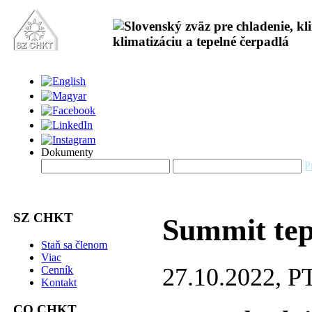
Dokumenty
P
SZ CHKT
Summit tep
Staň sa členom
Viac
27.10.2022, 
Cenník
Kontakt
CO CHKT