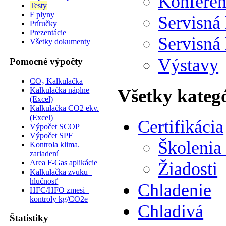
Konferen
Testy
F plyny
Servisná
Príručky
Prezentácie
Servisná
Všetky dokumenty
Výstavy
Pomocné výpočty
CO₂ Kalkulačka
Kalkulačka náplne
Všetky kateg
(Excel)
Kalkulačka CO2 ekv.
(Excel)
Certifikácia
Výpočet SCOP
Výpočet SPF
Školenia
Kontrola klima.
zariadení
Area F-Gas aplikácie
Žiadosti
Kalkulačka zvuku–
hlučnosť
Chladenie
HFC/HFO zmesi–
kontroly kg/CO2e
Chladivá
Štatistiky