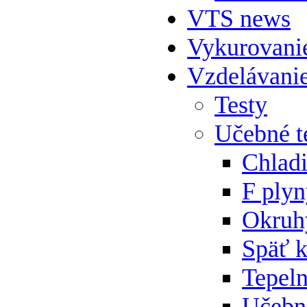
VTS news
Vykurovani
Vzdelávani
Testy
Učebné t
Chlad
F ply
Okruh
Späť 
Tepeln
Učebn