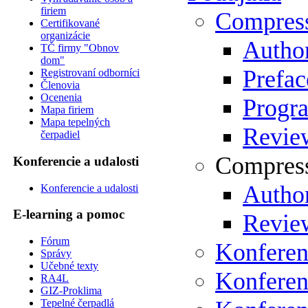
firiem
Compres
Certifikované
organizácie
Author
TČ firmy "Obnov
dom"
Prefac
Registrovaní odborníci
Členovia
Ocenenia
Progr
Mapa firiem
Mapa tepelných
Review
čerpadiel
Compress
Konferencie a udalosti
Author
Konferencie a udalosti
E-learning a pomoc
Review
Fórum
Konferen
Správy
Učebné texty
Konferen
RA4L
GIZ-Proklima
Tepelné čerpadlá