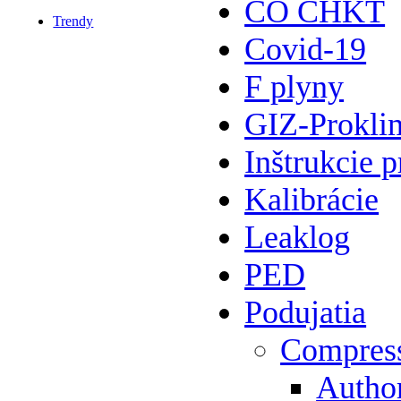
CO CHKT
Trendy
Covid-19
F plyny
GIZ-Prokli
Inštrukcie p
Kalibrácie
Leaklog
PED
Podujatia
Compres
Author