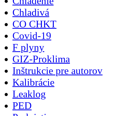
Chladenie
Chladivá
CO CHKT
Covid-19
F plyny
GIZ-Proklima
Inštrukcie pre autorov
Kalibrácie
Leaklog
PED