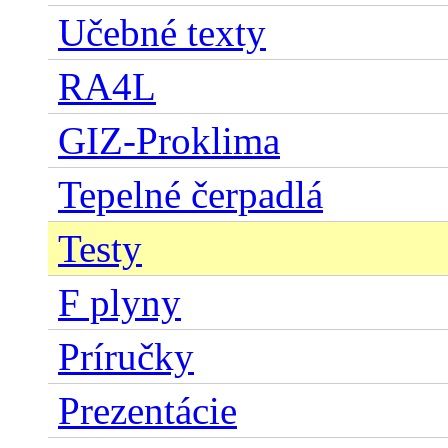
Učebné texty
RA4L
GIZ-Proklima
Tepelné čerpadlá
Testy
F plyny
Príručky
Prezentácie