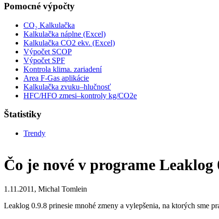
Pomocné výpočty
CO₂ Kalkulačka
Kalkulačka náplne (Excel)
Kalkulačka CO2 ekv. (Excel)
Výpočet SCOP
Výpočet SPF
Kontrola klima. zariadení
Area F-Gas aplikácie
Kalkulačka zvuku–hlučnosť
HFC/HFO zmesi–kontroly kg/CO2e
Štatistiky
Trendy
Čo je nové v programe Leaklog 
1.11.2011, Michal Tomlein
Leaklog 0.9.8 prinesie mnohé zmeny a vylepšenia, na ktorých sme pra