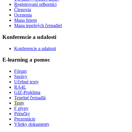
Registrovaní odborníci
Členovia
Ocenenia
Mapa firiem
Mapa tepelných čerpadiel
Konferencie a udalosti
Konferencie a udalosti
E-learning a pomoc
Fórum
Správy
Učebné texty
RA4L
GIZ-Proklima
Tepelné čerpadlá
Testy
F plyny
Príručky
Prezentácie
Všetky dokumenty