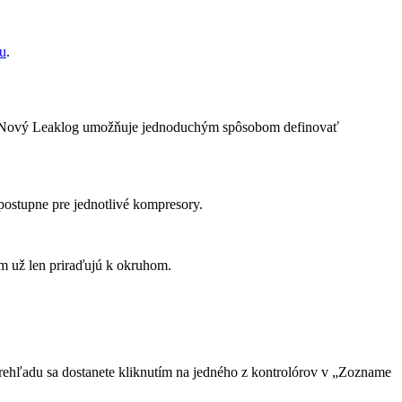
u
.
u. Nový Leaklog umožňuje jednoduchým spôsobom definovať
postupne pre jednotlivé kompresory.
m už len priraďujú k okruhom.
rehľadu sa dostanete kliknutím na jedného z kontrolórov v „Zozname