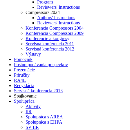
Program
Reviewers' Instructions
Compressors 2024
Authors' Instructions
Reviewers' Instructions
Konferencia Compressors 2004
Konferencia Compressors 2009
Konferencie a kongresy
Servisná konferencia 2011
Servisná konferencia 2012
Výstavy
Pomocník
Postup podávania príspevkov
Prezentácie
Príručky
RA4L
Recyklácia
Servisná konferencia 2013
Spájkovanie
Spolupráca
Aktivity
IIR
Spolupráca s AREA
Spolupráca s EHPA
SV IIR