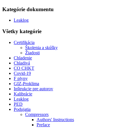
Kategórie dokumentu
Leaklog
Všetky kategórie
Certifikácia
Školenia a skúšky
Žiadosti
Chladenie
Chladivá
CO CHKT
Covid-19
F plyny
GIZ-Proklima
Inštrukcie pre autorov
Kalibrácie
Leaklog
PED
Podujatia
Compressors
Authors' Instructions
Preface