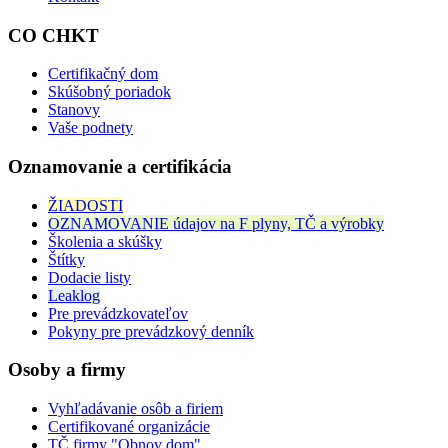
CO CHKT
Certifikačný dom
Skúšobný poriadok
Stanovy
Vaše podnety
Oznamovanie a certifikácia
ŽIADOSTI
OZNAMOVANIE údajov na F plyny, TČ a výrobky
Školenia a skúšky
Štítky
Dodacie listy
Leaklog
Pre prevádzkovateľov
Pokyny pre prevádzkový denník
Osoby a firmy
Vyhľadávanie osôb a firiem
Certifikované organizácie
TČ firmy "Obnov dom"