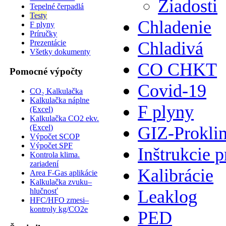
Žiadosti
Tepelné čerpadlá
Testy
Chladenie
F plyny
Príručky
Prezentácie
Chladivá
Všetky dokumenty
CO CHKT
Pomocné výpočty
Covid-19
CO₂ Kalkulačka
Kalkulačka náplne
F plyny
(Excel)
Kalkulačka CO2 ekv.
(Excel)
GIZ-Prokli
Výpočet SCOP
Výpočet SPF
Inštrukcie p
Kontrola klima.
zariadení
Kalibrácie
Area F-Gas aplikácie
Kalkulačka zvuku–
hlučnosť
Leaklog
HFC/HFO zmesi–
kontroly kg/CO2e
PED