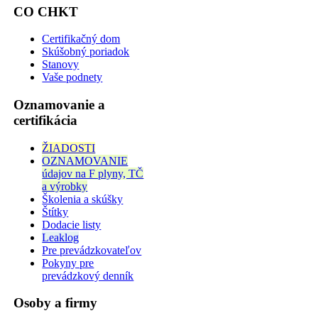
CO CHKT
Certifikačný dom
Skúšobný poriadok
Stanovy
Vaše podnety
Oznamovanie a
certifikácia
ŽIADOSTI
OZNAMOVANIE
údajov na F plyny, TČ
a výrobky
Školenia a skúšky
Štítky
Dodacie listy
Leaklog
Pre prevádzkovateľov
Pokyny pre
prevádzkový denník
Osoby a firmy