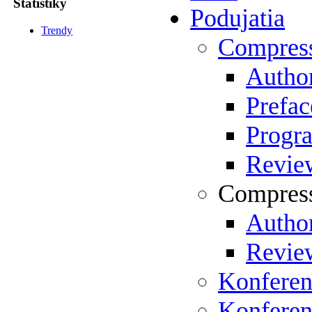
Štatistiky
Podujatia
Trendy
Compres
Author
Prefac
Progr
Review
Compress
Author
Review
Konferen
Konferen