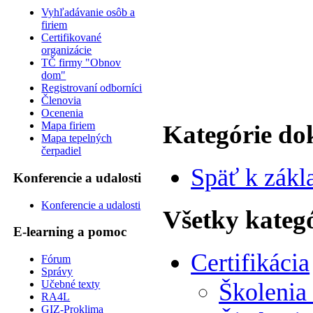
Vyhľadávanie osôb a
firiem
Certifikované
organizácie
TČ firmy "Obnov
dom"
Registrovaní odborníci
Členovia
Ocenenia
Mapa firiem
Kategórie d
Mapa tepelných
čerpadiel
Späť k zák
Konferencie a udalosti
Konferencie a udalosti
Všetky kateg
E-learning a pomoc
Certifikácia
Fórum
Správy
Učebné texty
Školenia
RA4L
GIZ-Proklima