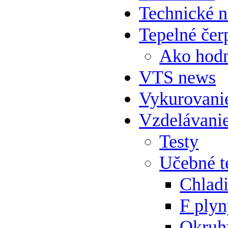
Technické 
Tepelné čer
Ako hodn
VTS news
Vykurovani
Vzdelávani
Testy
Učebné t
Chlad
F ply
Okruh