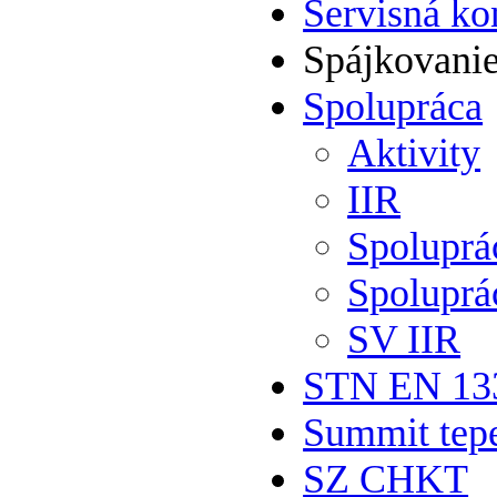
Servisná ko
Spájkovani
Spolupráca
Aktivity
IIR
Spolupr
Spoluprá
SV IIR
STN EN 13
Summit tepe
SZ CHKT